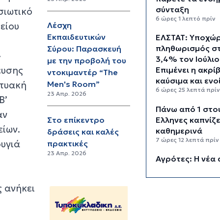
σύνταξη
σιωτικό
6 ώρες 1 λεπτό πρίν
είου
Λέσχη
Εκπαιδευτικών
ΕΛΣΤΑΤ: Υποχώ
πληθωρισμός σ
Σύρου: Παρασκευή
»
3,4% τον Ιούλιο
με την προβολή του
ευσης
Επιμένει η ακρί
ντοκιμαντέρ “The
καύσιμα και ενο
κτυακή
Men's Room”
6 ώρες 25 λεπτά πρί
23 Απρ. 2026
Β’
Πάνω από 1 στο
αν
Έλληνες καπνίζε
Στο επίκεντρο
ίων.
καθημερινά
δράσεις και καλές
7 ώρες 12 λεπτά πρίν
ουγιά
πρακτικές
23 Απρ. 2026
Αγρότες: Η νέα 
ενίσχυσης 2026
myAGRO, οι αλλ
ς ανήκει
και οι προθεσμί
7 ώρες 55 λεπτά πρί
Κόλαφος ΟΟΣΑ: