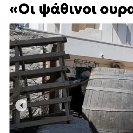
«Οι ψάθινοι ουρ