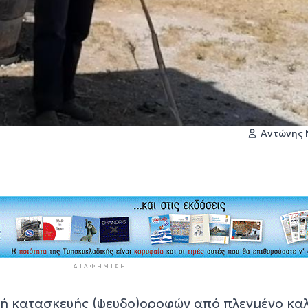
Αντώνης
ΔΙΑΦΉΜΙΣΗ
ή κατασκευής (ψευδο)οροφών από πλεγμένο κα