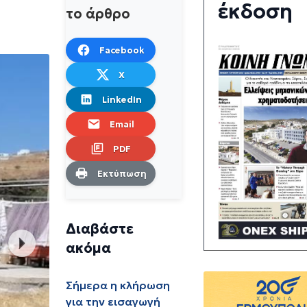
έκδοση
το άρθρο
Facebook
X
LinkedIn
Email
PDF
Εκτύπωση
Διαβάστε
ακόμα
Σήμερα η κλήρωση
για την εισαγωγή