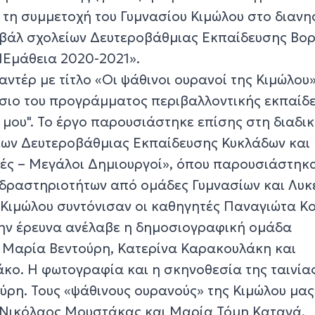
 τη συμμετοχή του Γυμνασίου Κιμώλου στο διανη
βάλ σχολείων Δευτεροβάθμιας Εκπαίδευσης Βορ
INEμάθεια 2020-2021».
αντέρ με τίτλο «Οι ψάθινοι ουρανοί της Κιμώλου
σιο του προγράμματος περιβαλλοντικής εκπαίδ
 μου". Το έργο παρουσιάστηκε επίσης στη διαδι
ων Δευτεροβάθμιας Εκπαίδευσης Κυκλάδων και 
ές – Μεγάλοι Δημιουργοί», όπου παρουσιάστηκ
δραστηριοτήτων από ομάδες Γυμνασίων και Λυκε
 Κιμώλου συντόνισαν οι καθηγητές Παναγιώτα Κ
 Την έρευνα ανέλαβε η δημοσιογραφική ομάδα
 Μαρία Βεντούρη, Κατερίνα Καρακουλάκη και
κο. Η φωτογραφία και η σκηνοθεσία της ταινία
ύρη. Τους «ψάθινους ουρανούς» της Κιμώλου μας
 Νικόλαος Μουστάκας και Μαρία Τόμη Καταγά.