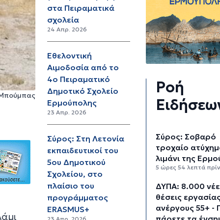
στα Πειραματικά
σχολεία
24 Απρ. 2026
Εθελοντική
Αιμοδοσία από το
4ο Πειραματικό
Ροή
Δημοτικό Σχολείο
 Μπούμπας
Ειδήσεω
Ερμούπολης
23 Απρ. 2026
Σύρος: Σοβαρό
Σύρος: Στη Λετονία
τροχαίο ατύχημ
εκπαιδευτικοί του
λιμάνι της Ερμ
5ου Δημοτικού
5 ώρες 54 λεπτά πρί
Σχολείου, στο
πλαίσιο του
ΔΥΠΑ: 8.000 νέ
θέσεις εργασίας
προγράμματος
ανέργους 55+ - 
ERASMUS+
λάμι
πάρετε τα ένση
23 Απρ. 2026