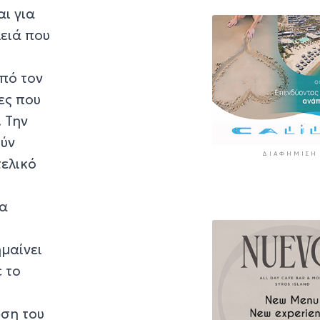
11 ώρες 50 λεπτά πρί
αι για
«Στάχτη» 272.8
λειά που
στρέμματα αυτ
καλοκαίρι
12 ώρες 33 λεπτά πρί
από τον
τες που
 Την
ούν
ΔΙΑΦΉΜΙΣΗ
τελικό
ία
ημαίνει
ε το
ση του