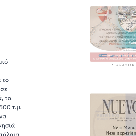
ικό
ΔΙΑΦΉΜΙΣΗ
 το
ισε
, τα
500 τ.μ.
ένα
 νησιά
υπάλαια