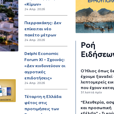
«Κίμων»
24 Απρ. 2026
Πιερρακάκης: Δεν
επίκειται νέο
πακέτο μέτρων
24 Απρ. 2026
Ροή
Ειδήσεω
Delphi Economic
Forum XI – Σχοινάς:
«Δεν κινδυνεύουν οι
Ο Ήλιος όπως δ
αγροτικές
έχουμε ξαναδεί 
επιδοτήσεις»
λεπτομερείς ει
24 Απρ. 2026
που έχουν κατα
31 λεπτά πρίν
Τέταρτη η Ελλάδα
“Ελευθερία, ασ
φέτος στις
και προσωπική
προτιμήσεις των
εξέλιξη” - Τι κρ