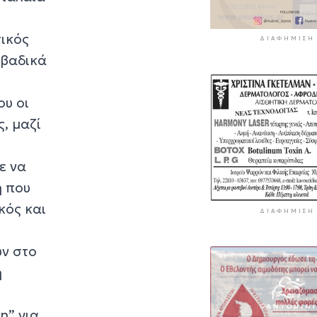
σικός
ΔΙΑΦΉΜΙΣΗ
ιβαδικά
ου οι
ς, μαζί
ε να
η που
κός και
ΔΙΑΦΉΜΙΣΗ
υν στο
η
η” για