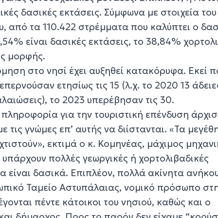
τικές δασικές εκτάσεις. Σύμφωνα με στοιχεία του
υ, από τα 110.422 στρέμματα που καλύπτει ο δα
9,54% είναι δασικές εκτάσεις, το 38,84% χορτολ
ης μορφής.
δόμηση στο νησί έχει αυξηθεί κατακόρυφα. Εκεί π
επερνούσαν ετησίως τις 15 (λ.χ. το 2020 13 άδειε
λαιώσεις), το 2023 υπερέβησαν τις 30.
 πληροφορία για την τουριστική επένδυση άρχισ
ε τις γνώμες επ’ αυτής να διίστανται. «Τα μεγέθ
χτιστούν», εκτιμά ο κ. Κομηνέας, μάχιμος μηχανι
δεν υπάρχουν πολλές γεωργικές ή χορτολιβαδικές
α είναι δασικά. Επιπλέον, πολλά ακίνητα ανήκο
ωπικό Ταμείο Αστυπάλαιας, νομικό πρόσωπο στ
έγονται πέντε κάτοικοι του νησιού, καθώς και ο
και δήμαρχος. Προς το παρόν δεν είχαμε “κρούσ