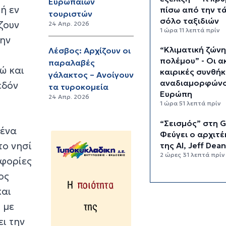
Ευρωπαίων
ή εν
πίσω από την τ
τουριστών
σόλο ταξιδιών
ζουν
24 Απρ. 2026
1 ώρα 11 λεπτά πρίν
την
“Κλιματική ζών
Λέσβος: Αρχίζουν οι
πολέμου” - Οι α
παραλαβές
ώ και
καιρικές συνθήκ
γάλακτος – Ανοίγουν
αναδιαμορφώνο
εδόν
τα τυροκομεία
Ευρώπη
24 Απρ. 2026
1 ώρα 51 λεπτά πρίν
“Σεισμός” στη G
 ένα
Φεύγει ο αρχιτ
το νησί
της AI, Jeff Dea
2 ώρες 31 λεπτά πρίν
οφορίες
Το παρεξηγημέ
ος
αιθέριο έλαιο π
και
κρατά μακριά τ
 με
κουνούπια για 3
3 ώρες 1 λεπτό πρίν
ι την