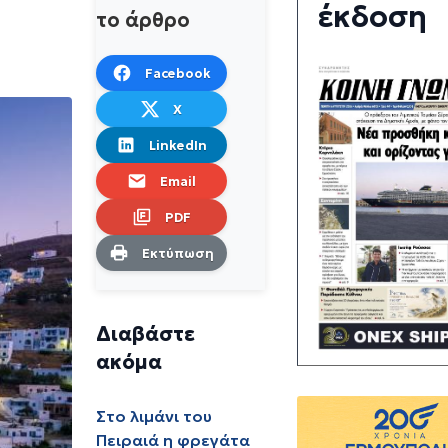
έκδοση
το άρθρο
Facebook
X
LinkedIn
Email
PDF
Εκτύπωση
Διαβάστε
ακόμα
Στο λιμάνι του
Πειραιά η φρεγάτα