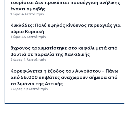
τουρίστα: Δεν προκύπτει προσέγγιση ανήλικης
έναντι αμοιβής
1 ώρα 4 λεπτά πρίν
Κυκλάδες: Πολύ υψηλός κίνδυνος πυρκαγιάς για
αύριο Κυριακή
1 ώρα 45 λεπτά πρίν
8χρονος τραυματίστηκε στο κεφάλι μετά από
βουτιά σε παραλία της Χαλκιδικής
2 ώρες 4 λεπτά πρίν
Κορυφώνεται η έξοδος του Αυγούστου – Πάνω
από 56.000 επιβάτες αναχωρούν σήμερα από
τα λιμάνια της Αττικής
2 ώρες 39 λεπτά πρίν
Σαντορίνη: Συνελήφθη 18χρονος για κατοχή
ναρκωτικών
3 ώρες 4 λεπτά πρίν
Βρέθηκε σορός σε σπηλιά στον Λυκαβηττό
κοντά στο εκκλησάκι των Αγίων Ισιδώρων