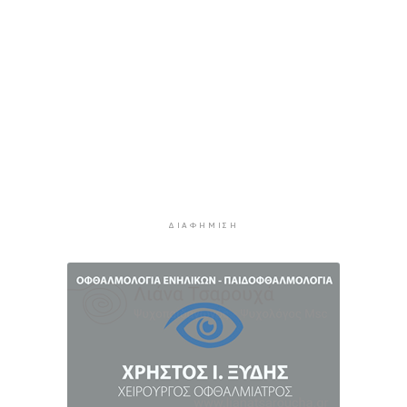
3 ώρες 25 λεπτά πρίν
Δικηγόρος 46χρονης κατηγορουμένης για
Marfin: Δεν είναι η εντολέας μου στις
φωτογραφίες
3 ώρες 40 λεπτά πρίν
Συνεδρίασε η Επιτροπή Εκτίμησης Κινδύνου
λόγω των υψηλών θερμοκρασιών και της
ενίσχυσης των ανέμων
4 ώρες 2 λεπτά πρίν
ΔΙΑΦΉΜΙΣΗ
Τήνος: Σύλληψη για κλοπή και παραμέληση
εποπτείας ανηλίκων
4 ώρες 25 λεπτά πρίν
Οι «Φρουροί» ζωντανεύουν την αρχαϊκή εποχή
του Σαγκρίου
4 ώρες 43 λεπτά πρίν