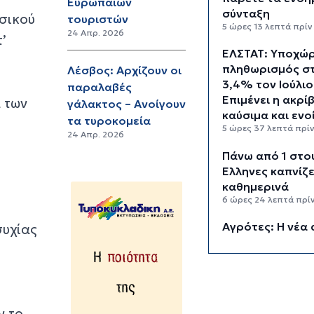
Ευρωπαίων
σύνταξη
υσικού
τουριστών
5 ώρες 13 λεπτά πρίν
24 Απρ. 2026
’
ΕΛΣΤΑΤ: Υποχώ
πληθωρισμός σ
Λέσβος: Αρχίζουν οι
3,4% τον Ιούλιο
παραλαβές
Επιμένει η ακρί
 των
γάλακτος – Ανοίγουν
καύσιμα και ενο
τα τυροκομεία
5 ώρες 37 λεπτά πρί
24 Απρ. 2026
Πάνω από 1 στο
Έλληνες καπνίζε
καθημερινά
6 ώρες 24 λεπτά πρί
Αγρότες: Η νέα 
συχίας
ενίσχυσης 2026
myAGRO, οι αλλ
και οι προθεσμί
7 ώρες 7 λεπτά πρίν
ν το
Κόλαφος ΟΟΣΑ: