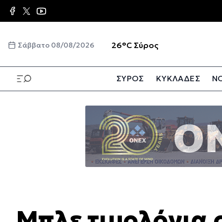
Παράκαμψη
προς
το
κυρίως
☀️
26°C
Σύρος
Σάββατο 08/08/2026
περιεχόμενο
ΣΥΡΟΣ
ΚΥΚΛΑΔΕΣ
ΝΟ
Παράκαμψη
προς
το
κυρίως
περιεχόμενο
Μπλε τιμολόγια 