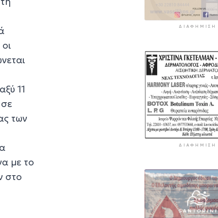
 τη
ΔΙΑΦΉΜΙΣΗ
ά
 οι
ώνεται
αξύ 11
 σε
ας των
τα
ΔΙΑΦΉΜΙΣΗ
γα με το
ν στο