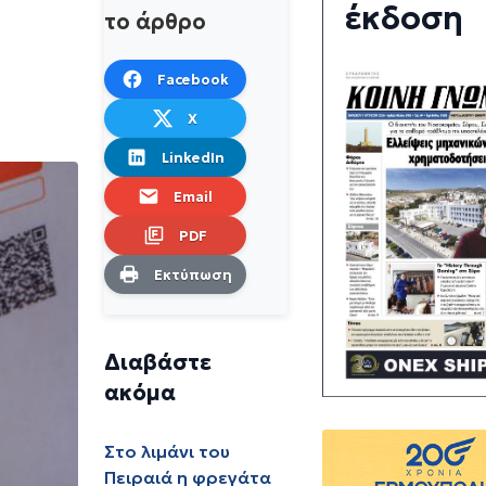
έκδοση
το άρθρο
Facebook
X
LinkedIn
Email
PDF
Εκτύπωση
Διαβάστε
ακόμα
Στο λιμάνι του
Πειραιά η φρεγάτα