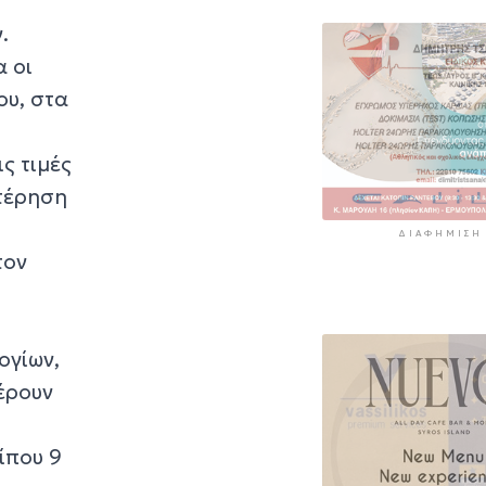
11 ώρες 2 λεπτά πρίν
.
«Στάχτη» 272.8
α οι
στρέμματα αυτ
καλοκαίρι
ου, στα
11 ώρες 45 λεπτά πρί
ς τιμές
τέρηση
ΔΙΑΦΉΜΙΣΗ
τον
ογίων,
έρουν
ίπου 9