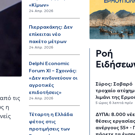
«Κίμων»
24 Απρ. 2026
Πιερρακάκης: Δεν
επίκειται νέο
πακέτο μέτρων
24 Απρ. 2026
Ροή
Ειδήσεω
Delphi Economic
Forum XI – Σχοινάς:
«Δεν κινδυνεύουν οι
Σύρος: Σοβαρό
αγροτικές
τροχαίο ατύχημ
επιδοτήσεις»
λιμάνι της Ερμ
από τις
24 Απρ. 2026
5 ώρες 6 λεπτά πρίν
ώς η
ΔΥΠΑ: 8.000 νέ
Τέταρτη η Ελλάδα
νείς
θέσεις εργασίας
φέτος στις
ανέργους 55+ - 
προτιμήσεις των
πάρετε τα ένση