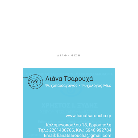
Χοληστερόλη: Πέντε κινήσεις ματ για να την
ρίξετε χαμηλά
5 ώρες 57 λεπτά πρίν
Προληπτική ανάκληση παρτίδας μαρμελάδας
φράουλα
6 ώρες 5 λεπτά πρίν
Προσάραξη ιστιοφόρου στη Νάξο
ΔΙΑΦΉΜΙΣΗ
6 ώρες 27 λεπτά πρίν
Στις 2 Σεπτεμβρίου η παρουσίαση του
οικονομικού προγράμματος της ΕΛ.Α.Σ. στη
Θεσσαλονίκη
6 ώρες 31 λεπτά πρίν