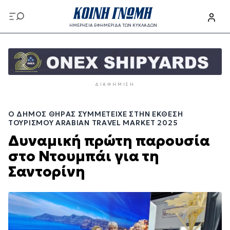
Παράκαμψη
προς
ΗΜΕΡΗΣΙΑ ΕΦΗΜΕΡΙΔΑ ΤΩΝ ΚΥΚΛΑΔΩΝ
το
Παράκαμψη
κυρίως
προς
περιεχόμενο
το
κυρίως
ΔΙΑΦΉΜΙΣΗ
περιεχόμενο
Ο ΔΉΜΟΣ ΘΉΡΑΣ ΣΥΜΜΕΤΕΊΧΕ ΣΤΗΝ ΈΚΘΕΣΗ
ΤΟΥΡΙΣΜΟΎ ARABIAN TRAVEL MARKET 2025
Δυναμική πρώτη παρουσία
στο Ντουμπάι για τη
Σαντορίνη