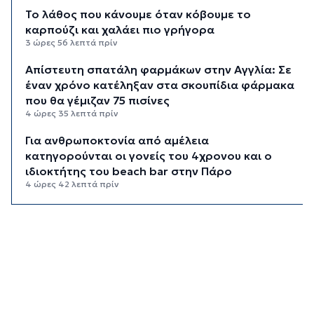
Το λάθος που κάνουμε όταν κόβουμε το
καρπούζι και χαλάει πιο γρήγορα
3 ώρες 56 λεπτά πρίν
Απίστευτη σπατάλη φαρμάκων στην Αγγλία: Σε
έναν χρόνο κατέληξαν στα σκουπίδια φάρμακα
που θα γέμιζαν 75 πισίνες
4 ώρες 35 λεπτά πρίν
Για ανθρωποκτονία από αμέλεια
κατηγορούνται οι γονείς του 4χρονου και ο
ιδιοκτήτης του beach bar στην Πάρο
4 ώρες 42 λεπτά πρίν
Kαύσωνας: Ένας καθηγητής δίνει συμβουλές για
να μην εξαντληθούμε από τη ζέστη
4 ώρες 57 λεπτά πρίν
Στουρνάρας στη Handelsblatt: Ευπρόσδεκτες
οι ξένες συμμετοχές στις ελληνικές τράπεζες
5 ώρες 34 λεπτά πρίν