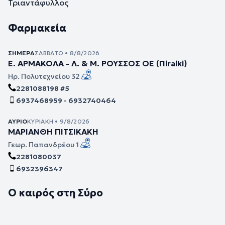
Τριαντάφυλλος
Φαρμακεία
ΣΉΜΕΡΑ
ΣΆΒΒΑΤΟ • 8/8/2026
Ε. ΑΡΜΑΚΟΛΑ - Λ. & Μ. ΡΟΥΣΣΟΣ ΟΕ (Πiraiki)
Ηρ. Πολυτεχνείου 32
2281088198 #5
6937468959 - 6932740464
ΑΎΡΙΟ
ΚΥΡΙΑΚΉ • 9/8/2026
ΜΑΡΙΑΝΘΗ ΠΙΤΣΙΚΑΚΗ
Γεωρ. Παπανδρέου 1
2281080037
6932396347
Ο καιρός στη Σύρο