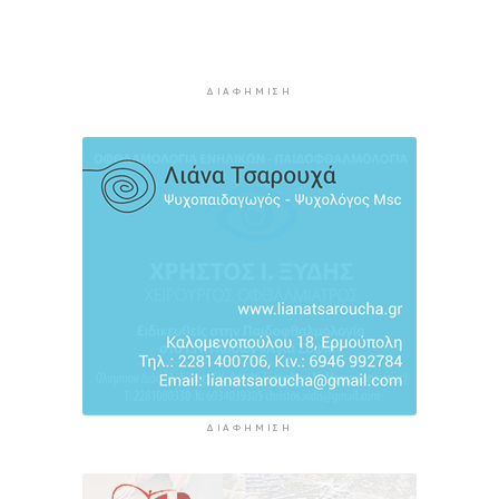
βουτιά σε παραλία της Χαλκιδικής
4 ώρες 16 λεπτά πρίν
Κορυφώνεται η έξοδος του Αυγούστου – Πάνω
ΔΙΑΦΉΜΙΣΗ
από 56.000 επιβάτες αναχωρούν σήμερα από
τα λιμάνια της Αττικής
4 ώρες 51 λεπτά πρίν
Σαντορίνη: Συνελήφθη 18χρονος για κατοχή
ναρκωτικών
5 ώρες 16 λεπτά πρίν
ΔΙΑΦΉΜΙΣΗ