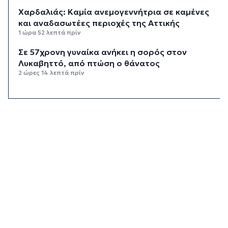
Χαρδαλιάς: Καμία ανεμογεννήτρια σε καμένες
και αναδασωτέες περιοχές της Αττικής
1 ώρα 52 λεπτά πρίν
Σε 57χρονη γυναίκα ανήκει η σορός στον
Λυκαβηττό, από πτώση ο θάνατος
2 ώρες 14 λεπτά πρίν
Νέα στήριξη στη Φιλαρμονική Ορχήστρα του
Δήμου Σύρου – Ερμούπολης
2 ώρες 55 λεπτά πρίν
ΕΛΑΣ για το περιστατικό στην Κρήτη με τον
τουρίστα: Δεν προκύπτει προσέγγιση ανήλικης
έναντι αμοιβής
3 ώρες 16 λεπτά πρίν
Κυκλάδες: Πολύ υψηλός κίνδυνος πυρκαγιάς για
αύριο Κυριακή
3 ώρες 56 λεπτά πρίν
8χρονος τραυματίστηκε στο κεφάλι μετά από