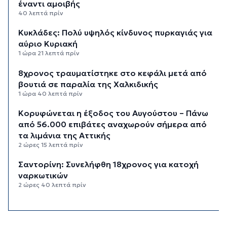
έναντι αμοιβής
40 λεπτά πρίν
Κυκλάδες: Πολύ υψηλός κίνδυνος πυρκαγιάς για
αύριο Κυριακή
1 ώρα 21 λεπτά πρίν
8χρονος τραυματίστηκε στο κεφάλι μετά από
βουτιά σε παραλία της Χαλκιδικής
1 ώρα 40 λεπτά πρίν
Κορυφώνεται η έξοδος του Αυγούστου – Πάνω
από 56.000 επιβάτες αναχωρούν σήμερα από
τα λιμάνια της Αττικής
2 ώρες 15 λεπτά πρίν
Σαντορίνη: Συνελήφθη 18χρονος για κατοχή
ναρκωτικών
2 ώρες 40 λεπτά πρίν
Βρέθηκε σορός σε σπηλιά στον Λυκαβηττό
κοντά στο εκκλησάκι των Αγίων Ισιδώρων
3 ώρες 1 λεπτό πρίν