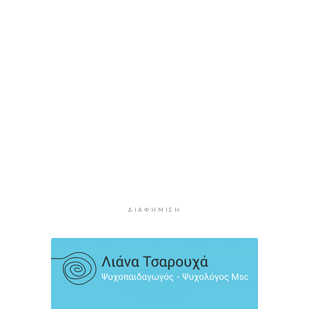
Δικηγόρος 46χρονης κατηγορουμένης για
Marfin: Δεν είναι η εντολέας μου στις
φωτογραφίες
3 ώρες 16 λεπτά πρίν
Συνεδρίασε η Επιτροπή Εκτίμησης Κινδύνου
λόγω των υψηλών θερμοκρασιών και της
ενίσχυσης των ανέμων
3 ώρες 38 λεπτά πρίν
Τήνος: Σύλληψη για κλοπή και παραμέληση
εποπτείας ανηλίκων
4 ώρες 1 λεπτό πρίν
ΔΙΑΦΉΜΙΣΗ
Οι «Φρουροί» ζωντανεύουν την αρχαϊκή εποχή
του Σαγκρίου
4 ώρες 19 λεπτά πρίν
Ρέθυμνο: Η επόμενη μέρα του τουρισμού μετά
τις πυρκαγιές, η εικόνα σε Πρέβελη και Άγιο
Βασίλειο