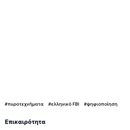
#πυροτεχνήματα
#ελληνικό FBI
#ψηφιοποίηση
Επικαιρότητα