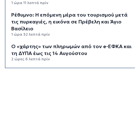
1 ώρα 11 λεπτά πρίν
Ρέθυμνο: Η επόμενη μέρα του τουρισμού μετά
τις πυρκαγιές, η εικόνα σε Πρέβελη και Άγιο
Βασίλειο
1 ώρα 32 λεπτά πρίν
Ο «χάρτης» των πληρωμών από τον e-ΕΦΚΑ και
τη ΔΥΠΑ έως τις 14 Αυγούστου
2 ώρες 6 λεπτά πρίν
Ο Ζελένσκι ευχαριστεί τη Γερουσία των ΗΠΑ για
τις νέες κυρώσεις κατά της Ρωσίας
2 ώρες 32 λεπτά πρίν
Κυκλάδες: Συνελήφθησαν έξι άτομα για
ηχορύπανση από καταστήματα
3 ώρες 7 λεπτά πρίν
Ειδικό Χωροταξικό για τον Τουρισμό: Οι νέοι
κανόνες για επενδύσεις, νησιά και
προορισμούς υπό πίεση