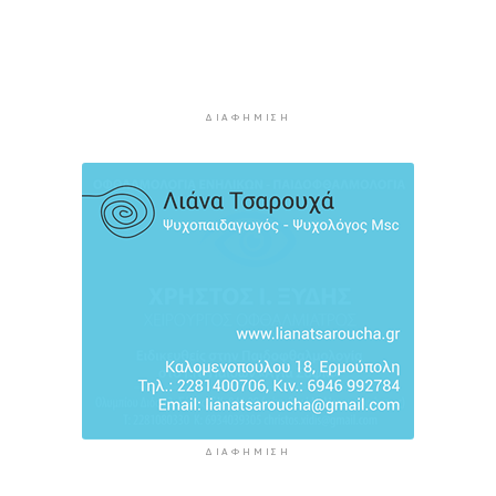
3 ώρες 31 λεπτά πρίν
Ήττα της Σάκκαρη με 2-0 από την Γκοφ και
αποκλεισμός στο Τορόντο
3 ώρες 50 λεπτά πρίν
ΔΙΑΦΉΜΙΣΗ
Πολύ υψηλός κίνδυνος πυρκαγιάς σήμερα σε
Κρήτη και Βόρειο Αιγαίο, ποιες περιοχές είναι
στο «πορτοκαλί»
4 ώρες 10 λεπτά πρίν
«Παίζω άρα υπάρχω» στον Πύργο Μπαζαίου
4 ώρες 32 λεπτά πρίν
ΔΙΑΦΉΜΙΣΗ