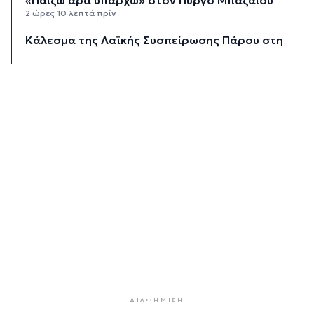
2 ώρες 10 λεπτά πρίν
Κάλεσμα της Λαϊκής Συσπείρωσης Πάρου στη
συγκέντρωση για τις πυρκαγιές
2 ώρες 32 λεπτά πρίν
Αίθριος ο καιρός στις Κυκλάδες με τη
Θερμοκρασία να φτάνει τους 31 βαθμούς
2 ώρες 53 λεπτά πρίν
Σύρος: Σοβαρό τροχαίο ατύχημα στο λιμάνι της
Ερμούπολης
10 ώρες 27 λεπτά πρίν
ΔΥΠΑ: 8.000 νέες θέσεις εργασίας για
ανέργους 55+ - Πώς θα πάρετε τα ένσημα για
σύνταξη
10 ώρες 34 λεπτά πρίν
ΕΛΣΤΑΤ: Υποχώρησε ο πληθωρισμός στο 3,4%
τον Ιούλιο - Επιμένει η ακρίβεια σε καύσιμα και
ΔΙΑΦΉΜΙΣΗ
ενοίκια