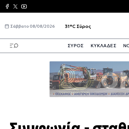
Παράκαμψη
προς
το
κυρίως
☀️
31°C
Σύρος
Σάββατο 08/08/2026
περιεχόμενο
ΣΥΡΟΣ
ΚΥΚΛΑΔΕΣ
ΝΟ
Παράκαμψη
προς
το
κυρίως
περιεχόμενο
Συμφωνία - σταθ