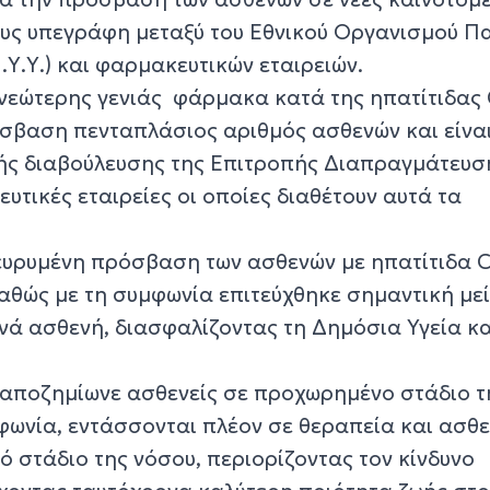
υς υπεγράφη μεταξύ του Εθνικού Οργανισμού Π
.Υ.Υ.) και φαρμακευτικών εταιρειών.
εώτερης γενιάς φάρμακα κατά της ηπατίτιδας 
όσβαση πενταπλάσιος αριθμός ασθενών και είνα
ής διαβούλευσης της Επιτροπής Διαπραγμάτευσ
ευτικές εταιρείες οι οποίες διαθέτουν αυτά τα
ιευρυμένη πρόσβαση των ασθενών με ηπατίτιδα C
καθώς με τη συμφωνία επιτεύχθηκε σημαντική με
νά ασθενή, διασφαλίζοντας τη Δημόσια Υγεία κα
. αποζημίωνε ασθενείς σε προχωρημένο στάδιο τ
φωνία, εντάσσονται πλέον σε θεραπεία και ασθε
ό στάδιο της νόσου, περιορίζοντας τον κίνδυνο