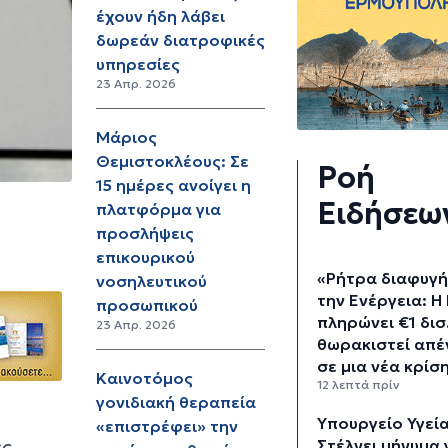
έχουν ήδη λάβει
δωρεάν διατροφικές
υπηρεσίες
23 Απρ. 2026
Μάριος
Θεμιστοκλέους: Σε
Ροή
15 ημέρες ανοίγει η
Ειδήσεω
πλατφόρμα για
προσλήψεις
επικουρικού
«Ρήτρα διαφυγή
νοσηλευτικού
την Ενέργεια: Η
προσωπικού
πληρώνει €1 δισ.
23 Απρ. 2026
θωρακιστεί απέ
σε μια νέα κρίσ
Καινοτόμος
12 λεπτά πρίν
γονιδιακή θεραπεία
Υπουργείο Υγεία
«επιστρέφει» την
ες
Στέλνει μήνυμα 