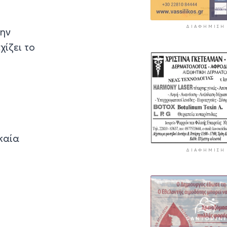
ΔΙΑΦΉΜΙΣΗ
την
ίζει το
καία
ΔΙΑΦΉΜΙΣΗ