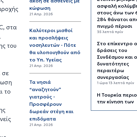
ακοή σε ασθενείς με
ασφαλή κολύμβ
κώφωση
αροχής
στους άνω των 
21 Απρ. 2026
284 θάνατοι απ
πνιγμό πέρυσι
C, στα
Καλύτεροι μισθοί
35 λεπτά πρίν
ι
και προσλήψεις
Στο επίκεντρο ο
ης του
νοσηλευτών - Πότε
δράσεις του
θα υλοποιηθούν από
Συνδέσμου και ο
το Υπ. Υγείας
δυνατότητες
21 Απρ. 2026
περαιτέρω
 σε
συνεργασίας
ίωση
Τα νησιά
1 ώρα 13 λεπτά πρίν
“αναζητούν”
ι το
Η Τουρκία περιο
γιατρούς -
την κίνηση των
Προσφέρουν
εμπορικών πλοί
ης
δωρεάν στέγη και
εισέρχονται στ
νείς
επιδόματα
Μαύρη Θάλασσ
21 Απρ. 2026
1 ώρα 13 λεπτά πρίν