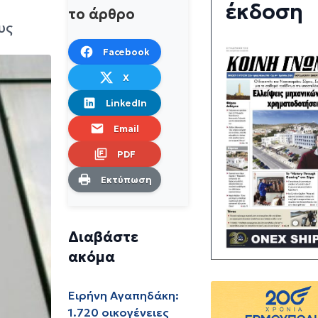
έκδοση
το άρθρο
υς
Facebook
X
LinkedIn
Email
PDF
Εκτύπωση
Διαβάστε
ακόμα
Ειρήνη Αγαπηδάκη:
1.720 οικογένειες