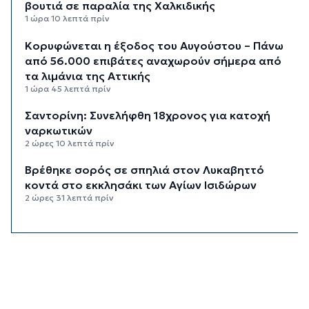
βουτιά σε παραλία της Χαλκιδικής
1 ώρα 10 λεπτά πρίν
Κορυφώνεται η έξοδος του Αυγούστου – Πάνω
από 56.000 επιβάτες αναχωρούν σήμερα από
τα λιμάνια της Αττικής
1 ώρα 45 λεπτά πρίν
Σαντορίνη: Συνελήφθη 18χρονος για κατοχή
ναρκωτικών
2 ώρες 10 λεπτά πρίν
Βρέθηκε σορός σε σπηλιά στον Λυκαβηττό
κοντά στο εκκλησάκι των Αγίων Ισιδώρων
2 ώρες 31 λεπτά πρίν
Δικηγόρος 46χρονης κατηγορουμένης για
Marfin: Δεν είναι η εντολέας μου στις
φωτογραφίες
2 ώρες 46 λεπτά πρίν
Συνεδρίασε η Επιτροπή Εκτίμησης Κινδύνου