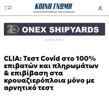
Παράκαμψη
προς
ΗΜΕΡΗΣΙΑ ΕΦΗΜΕΡΙΔΑ ΤΩΝ ΚΥΚΛΑΔΩΝ
το
Παράκαμψη
κυρίως
προς
περιεχόμενο
το
κυρίως
ΔΙΑΦΉΜΙΣΗ
περιεχόμενο
CLIA: Τεστ Covid στο 100%
επιβατών και πληρωμάτων
& επιβίβαση στα
κρουαζιερόπλοια μόνο με
αρνητικό τεστ