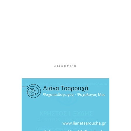
λόγω των υψηλών θερμοκρασιών και της
ενίσχυσης των ανέμων
3 ώρες 8 λεπτά πρίν
Τήνος: Σύλληψη για κλοπή και παραμέληση
εποπτείας ανηλίκων
3 ώρες 31 λεπτά πρίν
Οι «Φρουροί» ζωντανεύουν την αρχαϊκή εποχή
του Σαγκρίου
3 ώρες 49 λεπτά πρίν
ΔΙΑΦΉΜΙΣΗ
Ρέθυμνο: Η επόμενη μέρα του τουρισμού μετά
τις πυρκαγιές, η εικόνα σε Πρέβελη και Άγιο
Βασίλειο
4 ώρες 10 λεπτά πρίν
Ο «χάρτης» των πληρωμών από τον e-ΕΦΚΑ και
τη ΔΥΠΑ έως τις 14 Αυγούστου
4 ώρες 44 λεπτά πρίν