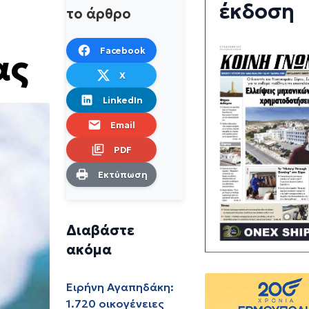
έκδοση
το άρθρο
Facebook
ας
X
LinkedIn
Email
PDF
Εκτύπωση
Διαβάστε
ακόμα
Ειρήνη Αγαπηδάκη:
1.720 οικογένειες