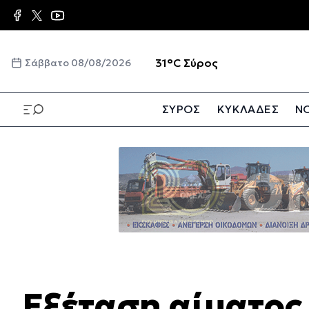
Παράκαμψη
προς
το
κυρίως
☀️
31°C
Σύρος
Σάββατο 08/08/2026
περιεχόμενο
ΣΥΡΟΣ
ΚΥΚΛΑΔΕΣ
ΝΟ
Παράκαμψη
προς
το
κυρίως
περιεχόμενο
Εξέταση αίματος 