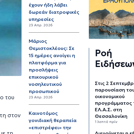
έχουν ήδη λάβει
δωρεάν διατροφικές
υπηρεσίες
23 Απρ. 2026
Μάριος
Θεμιστοκλέους: Σε
Ροή
15 ημέρες ανοίγει η
Ειδήσεω
πλατφόρμα για
προσλήψεις
επικουρικού
Στις 2 Σεπτεμβρ
νοσηλευτικού
παρουσίαση το
προσωπικού
οικονομικού
ο του
23 Απρ. 2026
προγράμματος 
ΕΛ.Α.Σ. στη
Καινοτόμος
ώτη στον
Θεσσαλονίκη
γονιδιακή θεραπεία
1 λεπτό πρίν
«επιστρέφει» την
με τη
Διευρύνεται η ε