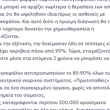
θα μπορεί να αρχίζει νωρίτερα η θεραπεία των α
αι ότι θα ωφεληθούν ιδιαιτέρως οι ασθενείς με
κεφάλου. Και αυτό διότι η πρώιμη διάγνωση θα 
ο ταχύτερο δυνατόν την χημειοθεραπεία ή
ιάζονται.
ν την εξέταση, την δοκίμασαν ήδη σε τέσσερις κ
ι έχει ακρίβεια πάνω από 95%. Τώρα, ετοιμάζοντα
ώστε μέσα στα επόμενα 2 χρόνια να μπορέσει να
υ εγκεφάλου αντιπροσωπεύουν το 85-90% όλων τ
εντρικού νευρικού συστήματος. «Πρωτοπαθείς» ε
ι σε ένα συγκεκριμένο όργανο, χωρίς να αποτελ
ημεία του σώματος.
ως καταγράφονται περίπου 300.000 κρούσματα
ου εγκεφάλου σε όλο τον κόσμο. Αντιστοιχούν σ