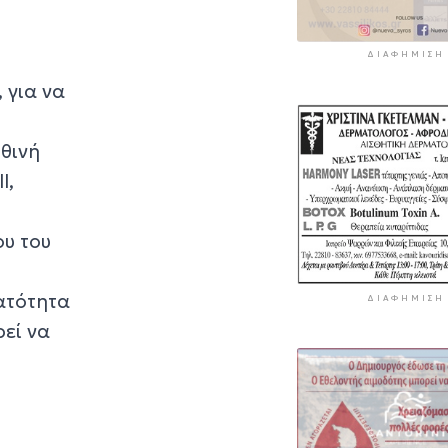
ΔΙΑΦΉΜΙΣΗ
 για να
ηθινή
l,
ου του
νατότητα
ΔΙΑΦΉΜΙΣΗ
εί να