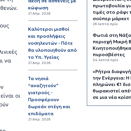
ακοή σε ασθενείς με
πρωτοβουλία γι
σθενών.
κώφωση
τιμές στο ράφι 
21 Απρ. 2026
σούπερ μάρκετ
26 λεπτά πρίν
τους
Καλύτεροι μισθοί
Φωτιά στη Νάξο
και προσλήψεις
περιοχή Μικρή Β
νοσηλευτών - Πότε
Κινητοποιήθηκα
θα υλοποιηθούν από
λινικές
πυροσβέστες
το Υπ. Υγείας
ι να
34 λεπτά πρίν
21 Απρ. 2026
«Ρήτρα διαφυγή
την Ενέργεια: Η
Τα νησιά
πληρώνει €1 δισ.
“αναζητούν”
ων
θωρακιστεί απέ
γιατρούς -
ίναι οι
σε μια νέα κρίσ
Προσφέρουν
1 ώρα 2 λεπτά πρίν
ούν
δωρεάν στέγη και
επιδόματα
Υπουργείο Υγεία
21 Απρ. 2026
Στέλνει μήνυμα 
ασφαλή κολύμβ
το