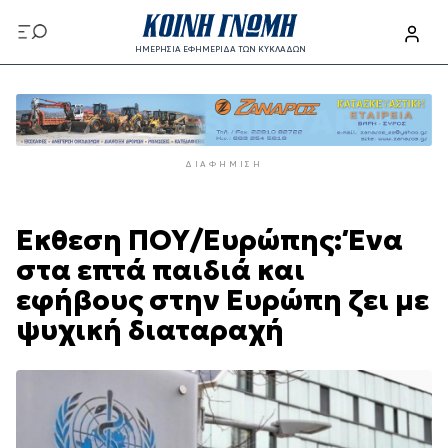
Παράκαμψη
προς
ΗΜΕΡΗΣΙΑ ΕΦΗΜΕΡΙΔΑ ΤΩΝ ΚΥΚΛΑΔΩΝ
το
Παράκαμψη
κυρίως
προς
περιεχόμενο
το
κυρίως
ΔΙΑΦΉΜΙΣΗ
περιεχόμενο
Έκθεση ΠΟΥ/Ευρώπης: Ένα
στα επτά παιδιά και
εφήβους στην Ευρώπη ζει με
ψυχική διαταραχή