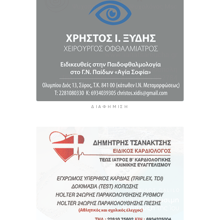
Θεσσαλονίκη
9 ώρες 22 λεπτά πρίν
ΔΙΑΦΉΜΙΣΗ