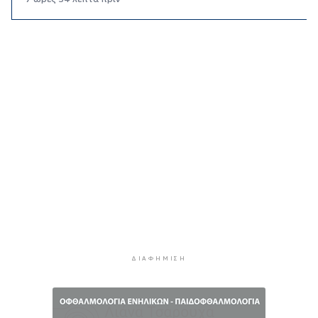
Kαύσωνας: Ένας καθηγητής δίνει συμβουλές για
να μην εξαντληθούμε από τη ζέστη
7 ώρες 48 λεπτά πρίν
Στουρνάρας στη Handelsblatt: Ευπρόσδεκτες
οι ξένες συμμετοχές στις ελληνικές τράπεζες
8 ώρες 25 λεπτά πρίν
Χοληστερόλη: Πέντε κινήσεις ματ για να την
ρίξετε χαμηλά
8 ώρες 48 λεπτά πρίν
Προληπτική ανάκληση παρτίδας μαρμελάδας
φράουλα
8 ώρες 56 λεπτά πρίν
Προσάραξη ιστιοφόρου στη Νάξο
ΔΙΑΦΉΜΙΣΗ
9 ώρες 18 λεπτά πρίν
Στις 2 Σεπτεμβρίου η παρουσίαση του
οικονομικού προγράμματος της ΕΛ.Α.Σ. στη