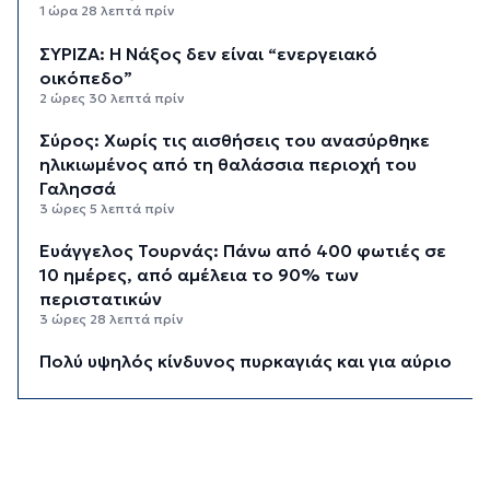
1 ώρα 28 λεπτά πρίν
ΣΥΡΙΖΑ: Η Νάξος δεν είναι “ενεργειακό
οικόπεδο”
2 ώρες 30 λεπτά πρίν
Σύρος: Χωρίς τις αισθήσεις του ανασύρθηκε
ηλικιωμένος από τη θαλάσσια περιοχή του
Γαλησσά
3 ώρες 5 λεπτά πρίν
Ευάγγελος Τουρνάς: Πάνω από 400 φωτιές σε
10 ημέρες, από αμέλεια το 90% των
περιστατικών
3 ώρες 28 λεπτά πρίν
Πολύ υψηλός κίνδυνος πυρκαγιάς και για αύριο
Δευτέρα στις Κυκλάδες
3 ώρες 47 λεπτά πρίν
Ασθενής ξυλοκόπησε νοσηλεύτρια στα
Επείγοντα του Ερυθρού Σταυρού