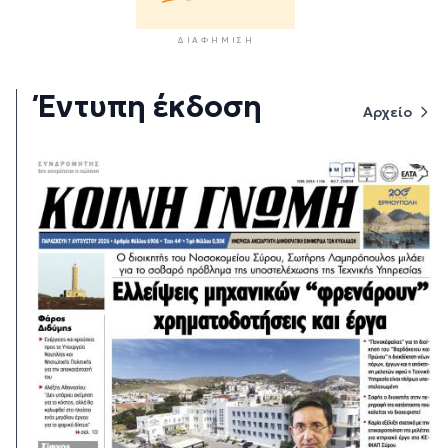
ΔΙΑΦΉΜΙΣΗ
Έντυπη έκδοση
Αρχείο