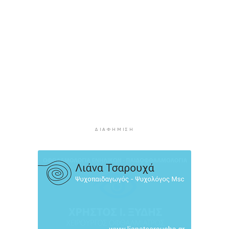
3 ώρες 58 λεπτά πρίν
Τουρισμός για Όλους 2026: Σήμερα οι αιτήσεις
για ΑΦΜ που λήγουν σε 9 ή 0
4 ώρες 32 λεπτά πρίν
Μήλος: Ελικόπτερο “πάρκαρε” στο Σαρακήνικο
για να κάνουν μπάνιο οι επιβάτες του
5 ώρες 7 λεπτά πρίν
Σύρος: Σπουδαίες εμφανίσεις για τον Όμιλο
Αντισφαίρισης στο Πανελλήνιο Πρωτάθλημα
5 ώρες 34 λεπτά πρίν
ΔΙΑΦΉΜΙΣΗ
Παγκόσμιο Κ20: “Ασημένια” η Ιουλιάννα
Ρούσσου στα 800μ.
6 ώρες 4 λεπτά πρίν