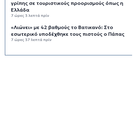
γρίπης σε τουριστικούς προορισμούς όπως η
Ελλάδα
7 ώρες 3 λεπτά πρίν
«Λιώνει» με 42 βαθμούς το Βατικανό: Στο
εσωτερικό υποδέχθηκε τους πιστούς ο Πάπας
7 ώρες 37 λεπτά πρίν
Εξωδικαστικός: Έσπασε το φράγμα των 20 δισ.
ευρώ
8 ώρες 5 λεπτά πρίν
Το εργασιακό στρες κρατά ξύπνιους τις νύχτες
7 στους 10 εργαζόμενους άνω των 50
8 ώρες 37 λεπτά πρίν
Νέες παραβιάσεις τουρκικών drones στο
Αιγαίο – Για τρίτο 24ωρο
9 ώρες 3 λεπτά πρίν
Απολογισμός της ΕΟΔ Κυκλάδων για την
πυρκαγιά στην Πάρο
9 ώρες 7 λεπτά πρίν