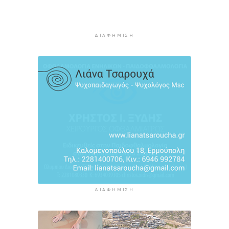
Υπεγράφη η συμφωνία για την ηλεκτρική
διασύνδεση της Ελλάδας με την Κύπρο
ΔΙΑΦΉΜΙΣΗ
9 ώρες 27 λεπτά πρίν
Οκτώ ναυτιλιακές ενώσεις κατά των διοδίων
στo Στενό του Ορμούζ
10 ώρες πρίν
ΔΙΑΦΉΜΙΣΗ