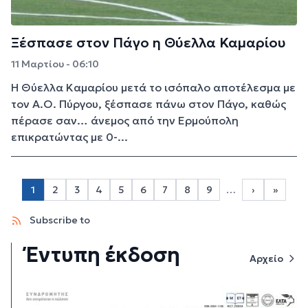
Ξέσπασε στον Πάγο η Θύελλα Καμαρίου
11 Μαρτίου - 06:10
Η Θύελλα Καμαρίου μετά το ισόπαλο αποτέλεσμα με
τον Α.Ο. Πύργου, ξέσπασε πάνω στον Πάγο, καθώς
πέρασε σαν… άνεμος από την Ερμούπολη
επικρατώντας με 0-...
Σελιδοποίηση
1
2
3
4
5
6
7
8
9
…
›
»
Page 2
Page 3
Page 4
Page 5
Page 6
Page 7
Page 8
Page 9
Next page
Last p
Subscribe to
Έντυπη έκδοση
Αρχείο