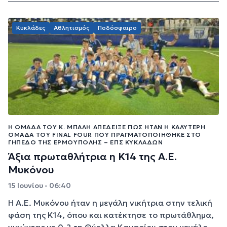
Κυκλάδες
Αθλητισμός
Ποδόσφαιρο
Η ΟΜΆΔΑ ΤΟΥ Κ. ΜΠΑΛΉ ΑΠΈΔΕΙΞΕ ΠΩΣ ΉΤΑΝ Η ΚΑΛΎΤΕΡΗ
ΟΜΆΔΑ ΤΟΥ FINAL FOUR ΠΟΥ ΠΡΑΓΜΑΤΟΠΟΙΉΘΗΚΕ ΣΤΟ
ΓΉΠΕΔΟ ΤΗΣ ΕΡΜΟΎΠΟΛΗΣ – ΕΠΣ ΚΥΚΛΆΔΩΝ
Άξια πρωταθλήτρια η Κ14 της Α.Ε.
Μυκόνου
15 Ιουνίου - 06:40
Η Α.Ε. Μυκόνου ήταν η μεγάλη νικήτρια στην τελική
φάση της Κ14, όπου και κατέκτησε το πρωτάθλημα,
νικώντας με 0-2 τη Θύελλα Καμαρίου στον μεγάλο