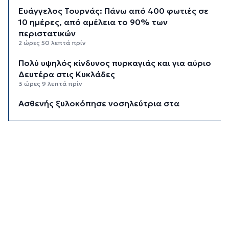
Ευάγγελος Τουρνάς: Πάνω από 400 φωτιές σε
10 ημέρες, από αμέλεια το 90% των
περιστατικών
2 ώρες 50 λεπτά πρίν
Πολύ υψηλός κίνδυνος πυρκαγιάς και για αύριο
Δευτέρα στις Κυκλάδες
3 ώρες 9 λεπτά πρίν
Ασθενής ξυλοκόπησε νοσηλεύτρια στα
Επείγοντα του Ερυθρού Σταυρού
3 ώρες 20 λεπτά πρίν
Τουρισμός για Όλους 2026: Σήμερα οι αιτήσεις
για ΑΦΜ που λήγουν σε 9 ή 0
3 ώρες 55 λεπτά πρίν
Μήλος: Ελικόπτερο “πάρκαρε” στο Σαρακήνικο
για να κάνουν μπάνιο οι επιβάτες του
4 ώρες 30 λεπτά πρίν
Σύρος: Σπουδαίες εμφανίσεις για τον Όμιλο