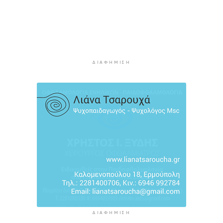
Αντισφαίρισης στο Πανελλήνιο Πρωτάθλημα
4 ώρες 56 λεπτά πρίν
Παγκόσμιο Κ20: “Ασημένια” η Ιουλιάννα
Ρούσσου στα 800μ.
5 ώρες 26 λεπτά πρίν
ΔΙΑΦΉΜΙΣΗ
Πάρος: Κλειστό σήμερα το beach bar όπου
πνίγηκε ο 4χρονος
6 ώρες 2 λεπτά πρίν
ΔΙΑΦΉΜΙΣΗ