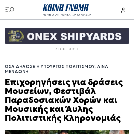
Παράκαμψη
προς
ΗΜΕΡΗΣΙΑ ΕΦΗΜΕΡΙΔΑ ΤΩΝ ΚΥΚΛΑΔΩΝ
το
Παράκαμψη
κυρίως
προς
περιεχόμενο
το
κυρίως
ΔΙΑΦΉΜΙΣΗ
περιεχόμενο
ΌΣΑ ΔΉΛΩΣΕ Η ΥΠΟΥΡΓΌΣ ΠΟΛΙΤΙΣΜΟΎ, ΛΊΝΑ
ΜΕΝΔΏΝΗ
Επιχορηγήσεις για δράσεις
Μουσείων, Φεστιβάλ
Παραδοσιακών Χορών και
Μουσικής και Άυλης
Πολιτιστικής Κληρονομιάς