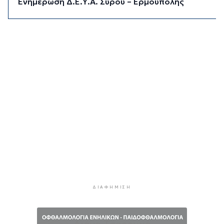
Ενημέρωση Δ.Ε.Υ.Α. Σύρου – Ερμούπολης
3 ώρες 54 λεπτά πρίν
«Στέρεψε» η αγορά από πινακίδες
κυκλοφορίας: Χιλιάδες αυτοκίνητα παραμένουν
αταξινόμητα - Λύση αναζητά το υπουργείο
4 ώρες 21 λεπτά πρίν
Υπόθεση Marfin: Στον εισαγγελέα σήμερα η
46χρονη που κατηγορείται για την επίθεση –
Πέρασε τη νύχτα στη ΓΑΔΑ
4 ώρες 54 λεπτά πρίν
Χρηματιστήριο: Αυτά είναι τα πιο «εμπορικά»
χαρτιά της Αθήνας
5 ώρες 26 λεπτά πρίν
Καιρός: Ηλιοφάνεια και θερμοκρασία έως 38
βαθμούς Κελσίου
ΔΙΑΦΉΜΙΣΗ
6 ώρες 2 λεπτά πρίν
Ερμούπολιν! Η ιστορία ζωντανεύει
6 ώρες 12 λεπτά πρίν