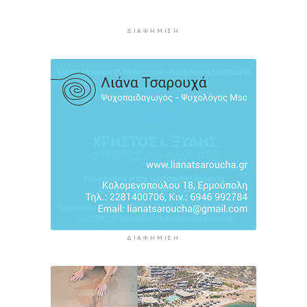
3 ώρες 59 λεπτά πρίν
ΔΙΑΦΉΜΙΣΗ
Ήττα της Σάκκαρη με 2-0 από την Γκοφ και
αποκλεισμός στο Τορόντο
4 ώρες 18 λεπτά πρίν
Πολύ υψηλός κίνδυνος πυρκαγιάς σήμερα σε
Κρήτη και Βόρειο Αιγαίο, ποιες περιοχές είναι
στο «πορτοκαλί»
4 ώρες 38 λεπτά πρίν
ΔΙΑΦΉΜΙΣΗ