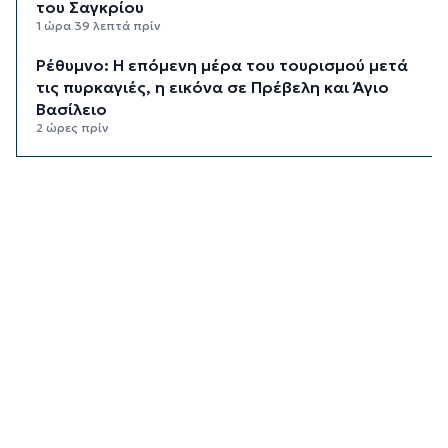
του Σαγκρίου
1 ώρα 39 λεπτά πρίν
Ρέθυμνο: Η επόμενη μέρα του τουρισμού μετά
τις πυρκαγιές, η εικόνα σε Πρέβελη και Άγιο
Βασίλειο
2 ώρες πρίν
Ο «χάρτης» των πληρωμών από τον e-ΕΦΚΑ και
τη ΔΥΠΑ έως τις 14 Αυγούστου
2 ώρες 34 λεπτά πρίν
Ο Ζελένσκι ευχαριστεί τη Γερουσία των ΗΠΑ για
τις νέες κυρώσεις κατά της Ρωσίας
3 ώρες πρίν
Κυκλάδες: Συνελήφθησαν έξι άτομα για
ηχορύπανση από καταστήματα
3 ώρες 35 λεπτά πρίν
Ειδικό Χωροταξικό για τον Τουρισμό: Οι νέοι
κανόνες για επενδύσεις, νησιά και
προορισμούς υπό πίεση