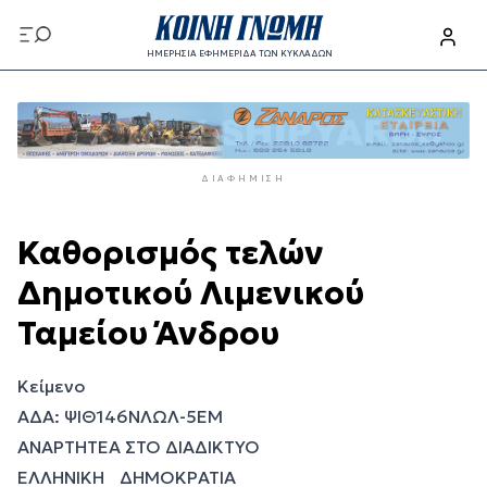
Παράκαμψη
προς
ΗΜΕΡΗΣΙΑ ΕΦΗΜΕΡΙΔΑ ΤΩΝ ΚΥΚΛΑΔΩΝ
το
Παράκαμψη
κυρίως
προς
περιεχόμενο
το
κυρίως
ΔΙΑΦΉΜΙΣΗ
περιεχόμενο
Καθορισμός τελών
Δημοτικού Λιμενικού
Ταμείου Άνδρου
Κείμενο
ΑΔΑ: ΨΙΘ146ΝΛΩΛ-5ΕΜ
ΑΝΑΡΤΗΤΕΑ ΣΤΟ ΔΙΑΔΙΚΤΥΟ
ΕΛΛΗΝΙΚΗ ΔΗΜΟΚΡΑΤΙΑ