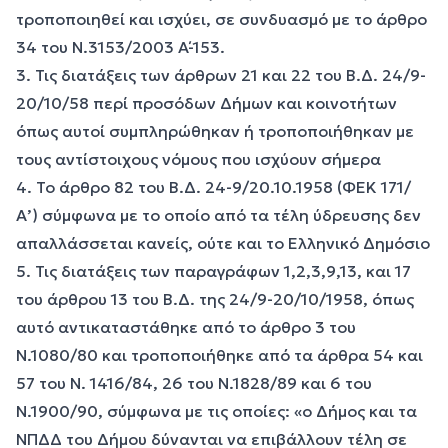
τροποποιηθεί και ισχύει, σε συνδυασμό με το άρθρο
34 του Ν.3153/2003 Α΄-153.
3. Τις διατάξεις των άρθρων 21 και 22 του Β.Δ. 24/9-
20/10/58 περί προσόδων Δήμων και κοινοτήτων
όπως αυτοί συμπληρώθηκαν ή τροποποιήθηκαν με
τους αντίστοιχους νόμους που ισχύουν σήμερα
4. Το άρθρο 82 του Β.Δ. 24-9/20.10.1958 (ΦΕΚ 171/
Α’) σύμφωνα με το οποίο από τα τέλη ύδρευσης δεν
απαλλάσσεται κανείς, ούτε και το Ελληνικό Δημόσιο
5. Τις διατάξεις των παραγράφων 1,2,3,9,13, και 17
του άρθρου 13 του Β.Δ. της 24/9-20/10/1958, όπως
αυτό αντικαταστάθηκε από το άρθρο 3 του
Ν.1080/80 και τροποποιήθηκε από τα άρθρα 54 και
57 του Ν. 1416/84, 26 του Ν.1828/89 και 6 του
Ν.1900/90, σύμφωνα με τις οποίες: «ο Δήμος και τα
ΝΠΔΔ του Δήμου δύνανται να επιβάλλουν τέλη σε