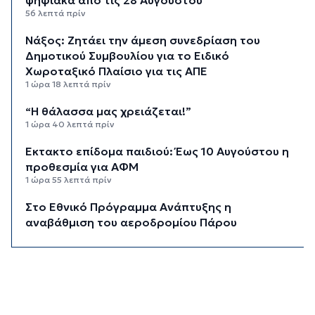
56 λεπτά πρίν
Νάξος: Ζητάει την άμεση συνεδρίαση του
Δημοτικού Συμβουλίου για το Ειδικό
Χωροταξικό Πλαίσιο για τις ΑΠΕ
1 ώρα 18 λεπτά πρίν
“Η θάλασσα μας χρειάζεται!”
1 ώρα 40 λεπτά πρίν
Έκτακτο επίδομα παιδιού: Έως 10 Αυγούστου η
προθεσμία για ΑΦΜ
1 ώρα 55 λεπτά πρίν
Στο Εθνικό Πρόγραμμα Ανάπτυξης η
αναβάθμιση του αεροδρομίου Πάρου
2 ώρες 20 λεπτά πρίν
Νέα ταυτότητα: Πού πρέπει να
επικαιροποιήσετε τα στοιχεία σας όταν την
παραλάβετε
2 ώρες 40 λεπτά πρίν