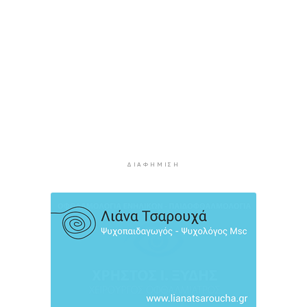
Μεταβιβάσεις: Από ελεγκτικό κόσκινο χιλιάδες
συμβόλαια για το πιστοποιητικό ΕΝΦΙΑ
3 ώρες πρίν
Συνελήφθη αστυνομικός στη Μύκονο για
επικίνδυνη οδήγηση και απείθεια
3 ώρες 20 λεπτά πρίν
Εντοπίστηκαν 40 μετανάστες νότια της
Ιεράπετρας
3 ώρες 40 λεπτά πρίν
ΔΙΑΦΉΜΙΣΗ
Ακρίβεια: Αυξάνεται ο κίνδυνος νέων
ανατιμήσεων - Οι κατηγορίες με τη μεγαλύτερη
πίεση
4 ώρες πρίν