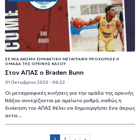
ΣΕ ΜΊΑ ΑΚΌΜΗ ΣΗΜΑΝΤΙΚΉ ΜΕΤΑΓΡΑΦΉ ΠΡΟΧΏΡΗΣΕ Η
ΟΜΆΔΑ ΤΗΣ ΟΡΕΙΝΉΣ ΝΆΞΟΥ
Στον ΑΠΑΣ ο Braden Bunn
01 Οκτωβρίου 2025 - 06:22
Οι μεταγραφικές κινήσεις για την ομάδα της ορεινής
Νάξου συνεχίζονται με αμείωτο ρυθμό, καθώς η
διοίκηση του ΑΠΑΣ θέλει να δημιουργήσει ένα άκρως
αντα...
Σελιδοποίηση
1
2
›
»