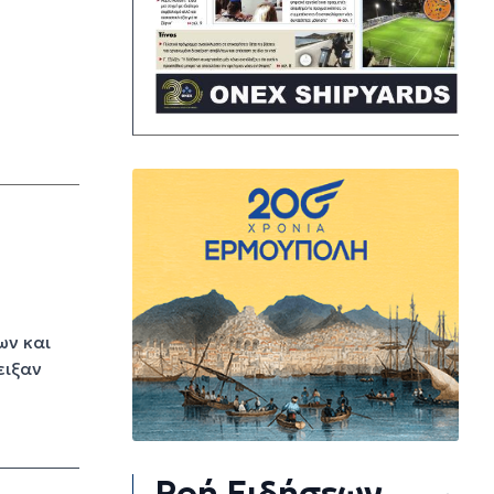
ων και
ειξαν
Ροή Ειδήσεων