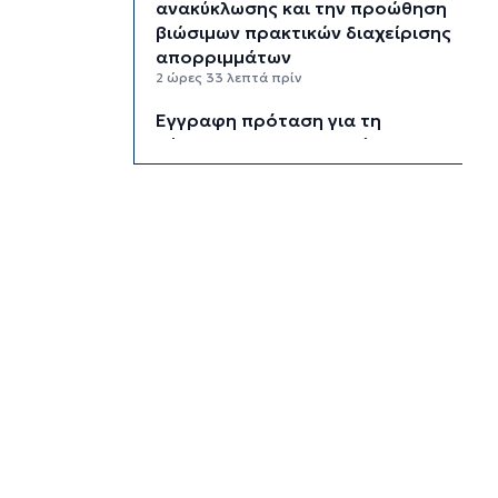
ανακύκλωσης και την προώθηση
βιώσιμων πρακτικών διαχείρισης
απορριμμάτων
2 ώρες 33 λεπτά πρίν
Έγγραφη πρόταση για τη
σύσταση και λειτουργεία της
Τουριστικής Επιτροπής
3 ώρες 5 λεπτά πρίν
Φωταγώγηση του Δημαρχείου
σήμερα 7 Αυγούστου
3 ώρες 8 λεπτά πρίν
Ο Διεθνής Μαραθώνιος Ρόδου
και η TUI συνεχίζουν την
εξαιρετικά επιτυχημένη
συνεργασία έως το 2030
3 ώρες 41 λεπτά πρίν
Συνελήφθη 46χρονος
αλλοδαπός για λαθραία καπνικά