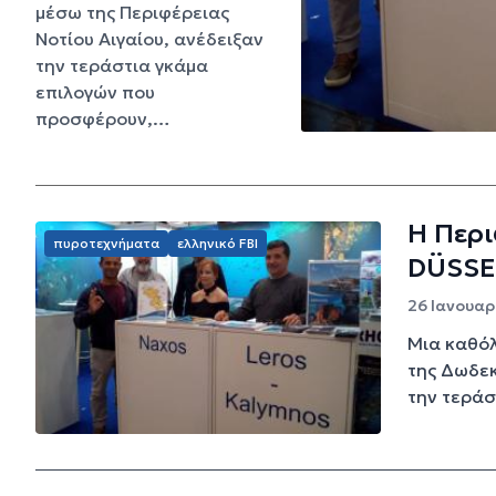
μέσω της Περιφέρειας
Νοτίου Αιγαίου, ανέδειξαν
την τεράστια γκάμα
επιλογών που
προσφέρουν,…
Η Περι
πυροτεχνήματα
ελληνικό FBI
DÜSSE
26 Ιανουαρί
Μια καθόλ
της Δωδεκ
την τεράστ