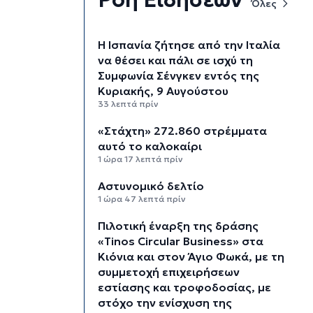
Όλες
H Ισπανία ζήτησε από την Ιταλία
να θέσει και πάλι σε ισχύ τη
Συμφωνία Σένγκεν εντός της
Κυριακής, 9 Αυγούστου
33 λεπτά πρίν
«Στάχτη» 272.860 στρέμματα
αυτό το καλοκαίρι
1 ώρα 17 λεπτά πρίν
Αστυνομικό δελτίο
1 ώρα 47 λεπτά πρίν
Πιλοτική έναρξη της δράσης
«Tinos Circular Business» στα
Κιόνια και στον Άγιο Φωκά, με τη
συμμετοχή επιχειρήσεων
εστίασης και τροφοδοσίας, με
στόχο την ενίσχυση της