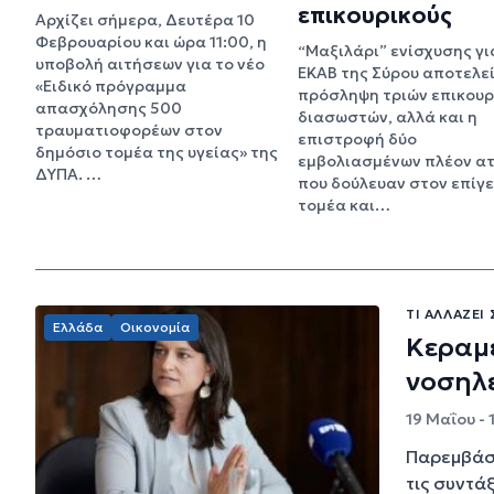
επικουρικούς
Αρχίζει σήμερα, Δευτέρα 10
Φεβρουαρίου και ώρα 11:00, η
“Μαξιλάρι” ενίσχυσης γι
υποβολή αιτήσεων για το νέο
ΕΚΑΒ της Σύρου αποτελεί
«Ειδικό πρόγραμμα
πρόσληψη τριών επικουρ
απασχόλησης 500
διασωστών, αλλά και η
τραυματιοφορέων στον
επιστροφή δύο
δημόσιο τομέα της υγείας» της
εμβολιασμένων πλέον α
ΔΥΠΑ. …
που δούλευαν στον επίγε
τομέα και…
ΤΙ ΑΛΛΆΖΕΙ
Ελλάδα
Οικονομία
Κεραμέ
νοσηλε
19 Μαΐου - 
Παρεμβάσε
τις συντά