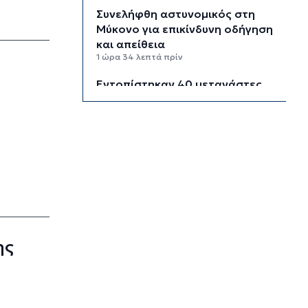
Συνελήφθη αστυνομικός στη
Μύκονο για επικίνδυνη οδήγηση
και απείθεια
1 ώρα 34 λεπτά πρίν
Εντοπίστηκαν 40 μετανάστες
νότια της Ιεράπετρας
1 ώρα 54 λεπτά πρίν
Ακρίβεια: Αυξάνεται ο κίνδυνος
νέων ανατιμήσεων - Οι
κατηγορίες με τη μεγαλύτερη
πίεση
2 ώρες 14 λεπτά πρίν
Συνεδριάζει υπό τον Μητσοτάκη
η Κυβερνητική Επιτροπή
ης
Βιομηχανίας
2 ώρες 34 λεπτά πρίν
Δεύτερη παρέμβαση ΣτΕ για τις
οικοδομικές άδειες στη Σίφνο