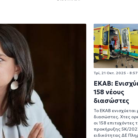
Τρί, 21 Οκτ. 2025 - 8:57
ΕΚΑΒ: Ενισχύ
158 νέους
διασώστες
Το ΕΚΑΒ ενισχύεται 
διασώστες. Χτες ορ
οι 158 επιτυχόντες 
προκήρυξης 5Κ/202
ειδικότητας ΔΕ Πλ