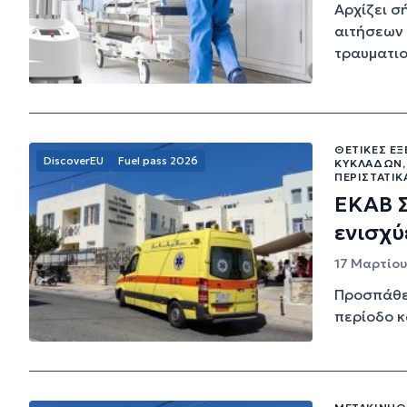
Αρχίζει σ
αιτήσεων 
τραυματιο
ΘΕΤΙΚΈΣ ΕΞ
DiscoverEU
Fuel pass 2026
ΚΥΚΛΆΔΩΝ,
ΠΕΡΙΣΤΑΤΙ
ΕΚΑΒ Σ
ενισχύ
17 Μαρτίου
Προσπάθει
περίοδο κ