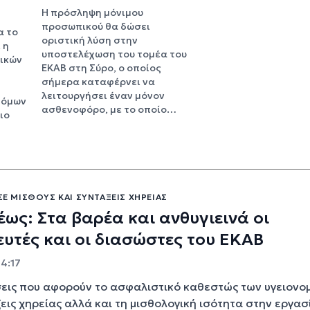
Η πρόσληψη μόνιμου
προσωπικού θα δώσει
α το
οριστική λύση στην
 η
υποστελέχωση του τομέα του
ικών
ΕΚΑΒ στη Σύρο, ο οποίος
σήμερα καταφέρνει να
λειτουργήσει έναν μόνον
τόμων
ασθενοφόρο, με το οποίο…
ιο
 ΣΕ ΜΙΣΘΟΎΣ ΚΑΙ ΣΥΝΤΆΞΕΙΣ ΧΗΡΕΊΑΣ
ως: Στα βαρέα και ανθυγιεινά οι
υτές και οι διασώστες του ΕΚΑΒ
14:17
ις που αφορούν το ασφαλιστικό καθεστώς των υγειονομ
ξεις χηρείας αλλά και τη μισθολογική ισότητα στην εργασ