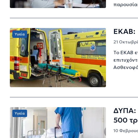
παρουσίασ
ΕΚΑΒ: 
Υγεία
21 Οκτωβρί
Το ΕΚΑΒ ε
επιτυχόντ
Ασθενοφόρ
ΔΥΠΑ:
Υγεία
500 τ
10 Φεβρουα