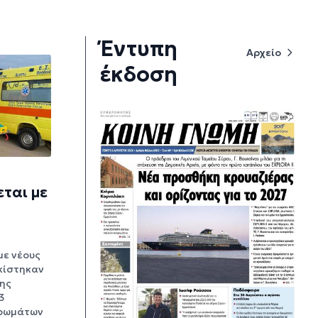
Έντυπη
Αρχείο
έκδοση
εται με
με νέους
κίστηκαν
της
3
ηρωμάτων