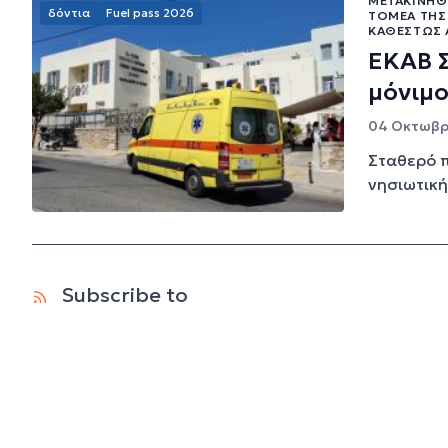
ΜΕΤΑΚΙΝΉΘΗ
δόντια
Fuel pass 2026
ΤΟΜΈΑ ΤΗΣ 
ΚΑΘΕΣΤΏΣ 
ΕΚΑΒ 
μόνιμ
04 Οκτωβρί
Σταθερό π
νησιωτική
Subscribe to