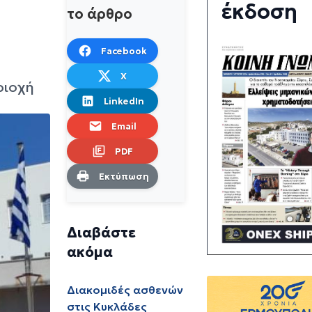
έκδοση
το άρθρο
Facebook
X
ριοχή
LinkedIn
Email
PDF
Εκτύπωση
Διαβάστε
ακόμα
Διακομιδές ασθενών
στις Κυκλάδες