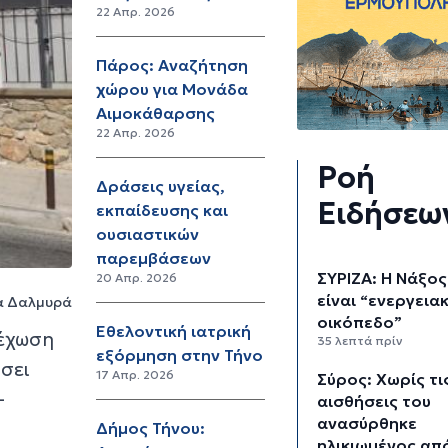
22 Απρ. 2026
Πάρος: Αναζήτηση
χώρου για Μονάδα
Αιμοκάθαρσης
22 Απρ. 2026
Ροή
Δράσεις υγείας,
Ειδήσεω
εκπαίδευσης και
ουσιαστικών
παρεμβάσεων
ΣΥΡΙΖΑ: Η Νάξος
20 Απρ. 2026
είναι “ενεργεια
ζα Δαλμυρά
οικόπεδο”
Εθελοντική ιατρική
λέχωση
35 λεπτά πρίν
εξόρμηση στην Τήνο
ήσει
17 Απρ. 2026
Σύρος: Χωρίς τι
-
αισθήσεις του
ανασύρθηκε
Δήμος Τήνου:
ηλικιωμένος απ