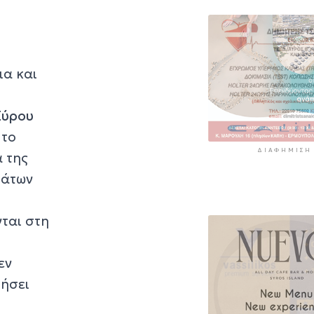
περιοχές
5 ώρες 47 λεπτά πρί
ια και
Σύρου
 το
ΔΙΑΦΉΜΙΣΗ
α της
μάτων
ται στη
εν
ρήσει