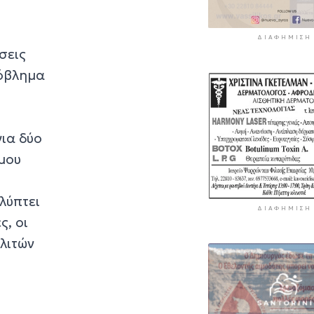
ΔΙΑΦΉΜΙΣΗ
σεις
ρόβλημα
ια δύο
ιμου
λύπτει
ΔΙΑΦΉΜΙΣΗ
ς, οι
ολιτών