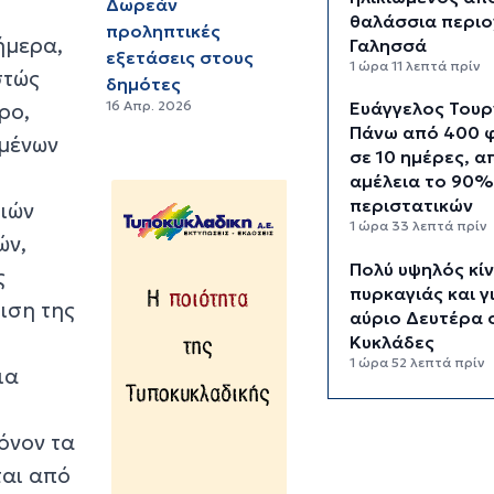
Δωρεάν
θαλάσσια περιο
προληπτικές
ήμερα,
Γαλησσά
εξετάσεις στους
1 ώρα 11 λεπτά πρίν
στώς
δημότες
16 Απρ. 2026
Ευάγγελος Τουρ
ρο,
Πάνω από 400 
ομένων
σε 10 ημέρες, α
αμέλεια το 90%
περιστατικών
ριών
1 ώρα 33 λεπτά πρίν
ών,
Πολύ υψηλός κί
ς
πυρκαγιάς και γ
ιση της
αύριο Δευτέρα 
Κυκλάδες
1 ώρα 52 λεπτά πρίν
ια
Ασθενής ξυλοκ
νοσηλεύτρια στ
όνον τα
Επείγοντα του
ται από
Ερυθρού Σταυρ