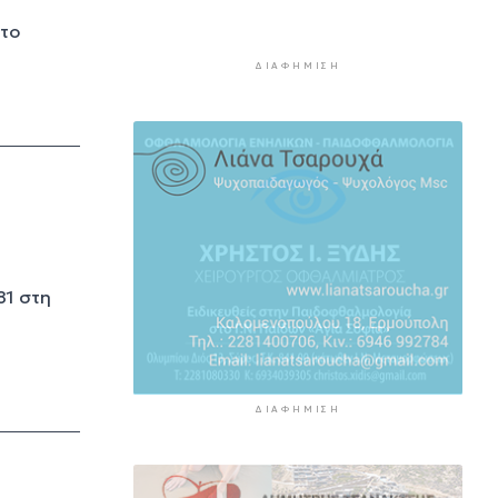
Νέα στήριξη στη Φιλαρμονική
στο
Ορχήστρα του Δήμου Σύρου –
Ερμούπολης
ΔΙΑΦΉΜΙΣΗ
3 ώρες 20 λεπτά πρίν
ΕΛΑΣ για το περιστατικό στην
Κρήτη με τον τουρίστα: Δεν
προκύπτει προσέγγιση ανήλικης
έναντι αμοιβής
3 ώρες 41 λεπτά πρίν
Κυκλάδες: Πολύ υψηλός κίνδυνος
πυρκαγιάς για αύριο Κυριακή
81 στη
4 ώρες 21 λεπτά πρίν
8χρονος τραυματίστηκε στο
κεφάλι μετά από βουτιά σε
παραλία της Χαλκιδικής
ΔΙΑΦΉΜΙΣΗ
4 ώρες 41 λεπτά πρίν
Κορυφώνεται η έξοδος του
Αυγούστου – Πάνω από 56.000