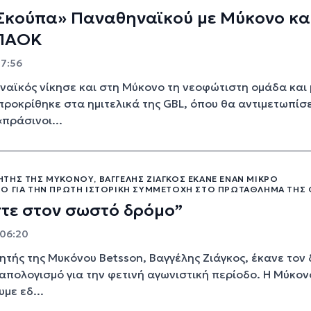
«Σκούπα» Παναθηναϊκού με Μύκονο κα
ΠΑΟΚ
17:56
αϊκός νίκησε και στη Μύκονο τη νεοφώτιστη ομάδα και 
προκρίθηκε στα ημιτελικά της GBL, όπου θα αντιμετωπίσε
πράσινοι...
ΤΉΣ ΤΗΣ ΜΥΚΌΝΟΥ, ΒΑΓΓΈΛΗΣ ΖΙΆΓΚΟΣ ΈΚΑΝΕ ΈΝΑΝ ΜΙΚΡΌ
Ό ΓΙΑ ΤΗΝ ΠΡΏΤΗ ΙΣΤΟΡΙΚΉ ΣΥΜΜΕΤΟΧΉ ΣΤΟ ΠΡΩΤΆΘΛΗΜΑ ΤΗΣ 
τε στον σωστό δρόμο”
 06:20
τής της Μυκόνου Betsson, Βαγγέλης Ζιάγκος, έκανε τον 
 απολογισμό για την φετινή αγωνιστική περίοδο. Η Μύκον
με εδ...