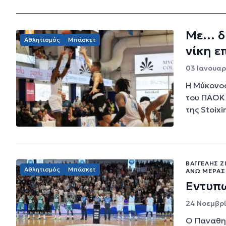
Με… δ
Αθλητισμός
Μπάσκετ
νίκη ε
03 Ιανουαρί
Η Μύκονος
του ΠΑΟΚ 
της Stoixi
ΒΑΓΓΈΛΗΣ Ζ
Αθλητισμός
Μπάσκετ
ΆΝΩ ΜΕΡΆΣ
Εντυπ
24 Νοεμβρί
Ο Παναθην