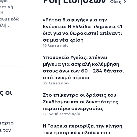
ικρό
Όλες
φετινή
 Η
ουμε εδώ
«Ρήτρα διαφυγής» για την
καλή…
Ενέργεια: Η Ελλάδα πληρώνει €1
δισ. για να θωρακιστεί απέναντι
σε μια νέα κρίση
16 λεπτά πρίν
Υπουργείο Υγείας: Στέλνει
μήνυμα για ασφαλή κολύμβηση
στους άνω των 60 – 284 θάνατοι
από πνιγμό πέρυσι
39 λεπτά πρίν
 οι
Στο επίκεντρο οι δράσεις του
Συνδέσμου και οι δυνατότητες
περαιτέρω συνεργασίας
1 ώρα 16 λεπτά πρίν
έταρτο
Η Τουρκία περιορίζει την κίνηση
ι τον
των εμπορικών πλοίων που