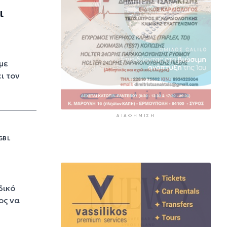
επιβάτες αναχωρούν σήμερα
ι
από τα λιμάνια της Αττικής
5 ώρες 16 λεπτά πρίν
με
ι τον
ΔΙΑΦΉΜΙΣΗ
GBL
δικό
ος να