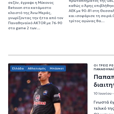
πρωταθλήματος της GBL
σεζόν, έγραψε η Μύκονος
καθώς ο Άρης επιβλήθηκ
Betsson στο κατάμεστο
ΑΕΚ με 90-81 στη Θεσσα
κλειστό της Άνω Μεράς,
και ισοφάρισε τη σειρά.
γνωρίζοντας την ήττα από τον
τρίτος αγώνας θα…
Παναθηναϊκό AKTOR με 76-90
στο game 2 των…
ΟΙ ΤΡΕΙΣ 
Ελλάδα
Αθλητισμός
Μπάσκετ
ΠΑΝΑΘΗΝΑΪ
Παπαπ
διαιτη
10 Ιουνίου -
Γνωστά έγ
τελικό τη