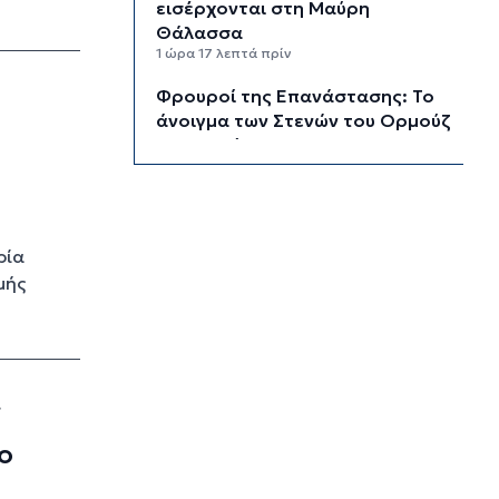
εισέρχονται στη Μαύρη
Θάλασσα
1 ώρα 17 λεπτά πρίν
Φρουροί της Επανάστασης: Το
άνοιγμα των Στενών του Ορμούζ
δεν σχετίζεται με τις
διαπραγματεύσεις Τεχεράνης
και Ομάν
1 ώρα 40 λεπτά πρίν
ρία
Χαρδαλιάς: Καμία
ανεμογεννήτρια σε καμένες και
μής
αναδασωτέες περιοχές της
Αττικής
2 ώρες 17 λεπτά πρίν
Σε 57χρονη γυναίκα ανήκει η
,
σορός στον Λυκαβηττό, από
πτώση ο θάνατος
ο
2 ώρες 39 λεπτά πρίν