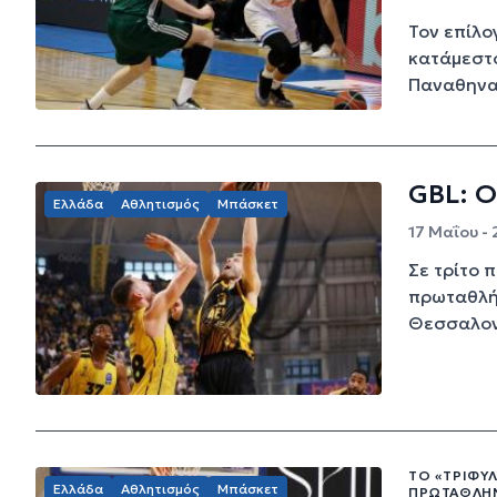
Τον επίλο
κατάμεστο
Παναθηναϊ
GBL: Ο
Ελλάδα
Αθλητισμός
Μπάσκετ
17 Μαΐου -
Σε τρίτο π
πρωταθλήμ
Θεσσαλονί
ΤΟ «ΤΡΙΦΎΛ
Ελλάδα
Αθλητισμός
Μπάσκετ
ΠΡΩΤΑΘΛΉΜ