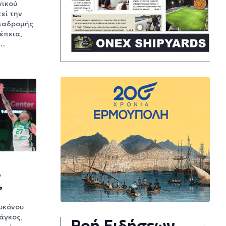
νικού
εί την
διαδρομής
έπεια,
ά…
ν
”
υκόνου
άγκος,
Ροή Ειδήσεων