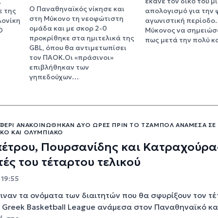
,
έκανε τον δικό του μ
Ο Παναθηναϊκός νίκησε και
ε της
απολογισμό για την 
στη Μύκονο τη νεοφώτιστη
λονίκη
αγωνιστική περίοδο.
ομάδα και με σκορ 2-0
Ο
Μύκονος να σημειώσ
προκρίθηκε στα ημιτελικά της
πως μετά την πολύ 
GBL, όπου θα αντιμετωπίσει
τον ΠΑΟΚ.Οι «πράσινοι»
επιβλήθηκαν των
γηπεδούχων…
ΡΈΦΕΡΙ ΑΝΑΚΟΙΝΏΘΗΚΑΝ ΔΎΟ ΏΡΕΣ ΠΡΙΝ ΤΟ ΤΖΆΜΠΟΛ ΑΝΆΜΕΣΑ ΣΕ
ΚΌ ΚΑΙ ΟΛΥΜΠΙΑΚΌ
έτρου, Πουρσανίδης και Κατραχούρας
τές του τέταρτου τελικού
 19:55
ιναν τα ονόματα των διαιτητών που θα σφυρίξουν τον τ
ς Greek Basketball League ανάμεσα στον Παναθηναϊκό κα