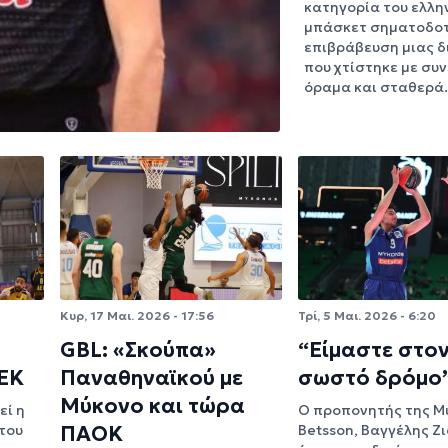
κατηγορία του ελλη
μπάσκετ σηματοδοτ
επιβράβευση μιας 
που χτίστηκε με συν
όραμα και σταθερ
Κυρ, 17 Μαι. 2026 - 17:56
Τρί, 5 Μαι. 2026 - 6:20
GBL: «Σκούπα»
“Είμαστε στο
ΑΕΚ
Παναθηναϊκού με
σωστό δρόμο
Μύκονο και τώρα
εί η
Ο προπονητής της Μ
του
ΠΑΟΚ
Betsson, Βαγγέλης Ζι