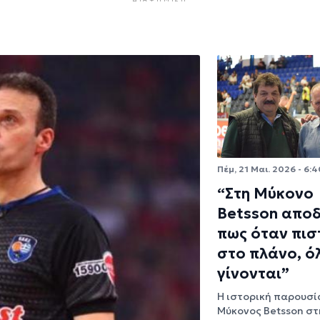
Πέμ, 21 Μαι. 2026 - 6:4
“Στη Μύκονο
Betsson αποδ
πως όταν πισ
στο πλάνο, ό
γίνονται”
Η ιστορική παρουσί
Μύκονος Betsson στ