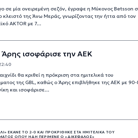
γο σε μία ονειρεμένη σεζόν, έγραψε η Μύκονος Betsson 
 κλειστό της Άνω Μεράς, γνωρίζοντας την ήττα από τον
κό AKTOR με 7...
 Άρης ισοφάρισε την ΑΕΚ
 22:40
αιχνίδι θα κριθεί η πρόκριση στα ημιτελικά του
ατος της GBL, καθώς ο Άρης επιβλήθηκε της ΑΕΚ με 90-
κη και ισοφάρισε...
ΛΙ» ΈΚΑΝΕ ΤΟ 2-0 ΚΑΙ ΠΡΟΚΡΊΘΗΚΕ ΣΤΑ ΗΜΙΤΕΛΙΚΆ ΤΟΥ
ΑΤΟΣ ΌΠΟΥ ΉΔΗ ΠΕΡΊΜΕΝΕ Ο «ΔΙΚΈΦΑΛΟΣ»