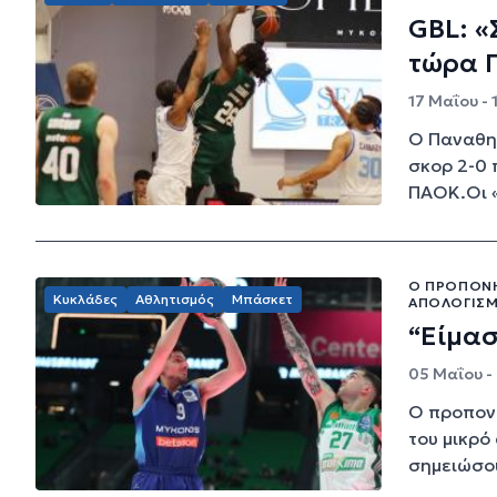
GBL: 
τώρα 
17 Μαΐου - 
Ο Παναθην
σκορ 2-0 
ΠΑΟΚ.Οι «
Ο ΠΡΟΠΟΝΗ
Κυκλάδες
Αθλητισμός
Μπάσκετ
ΑΠΟΛΟΓΙΣΜ
“Είμασ
05 Μαΐου -
Ο προπονη
του μικρό
σημειώσου