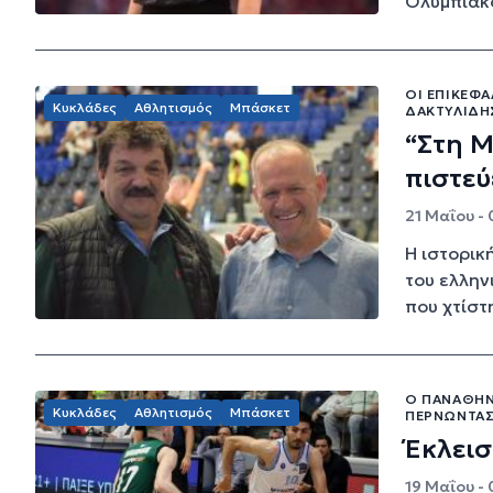
Ολυμπιακό
ΟΙ ΕΠΙΚΕΦΑ
Κυκλάδες
Αθλητισμός
Μπάσκετ
ΔΑΚΤΥΛΊΔΗ
“Στη Μ
πιστεύ
21 Μαΐου -
Η ιστορικ
του ελλην
που χτίστη
Ο ΠΑΝΑΘΗΝΑ
Κυκλάδες
Αθλητισμός
Μπάσκετ
ΠΕΡΝΏΝΤΑΣ 
Έκλεισ
19 Μαΐου -