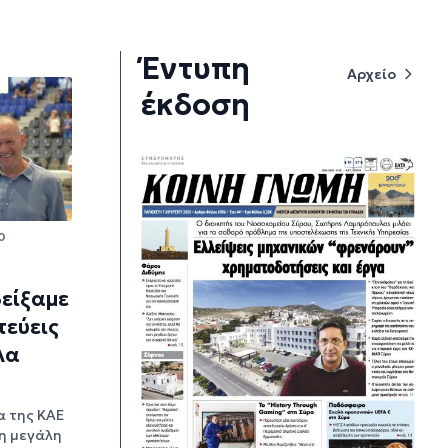
Έντυπη
Αρχείο
έκδοση
0
είξαμε
τεύεις
λα
α της ΚΑΕ
η μεγάλη