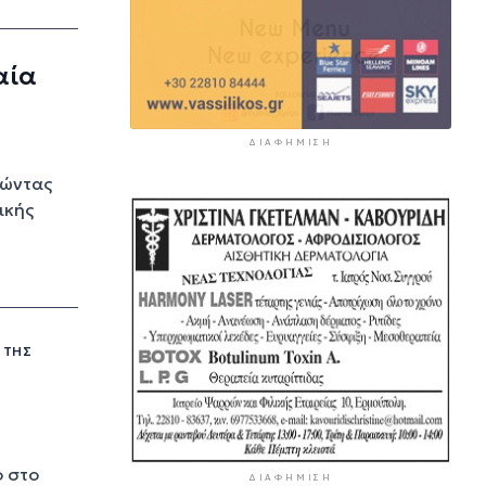
αία
ΔΙΑΦΉΜΙΣΗ
τώντας
ικής
 ΤΗΣ
ο στο
ΔΙΑΦΉΜΙΣΗ