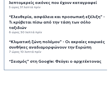
λεπτομερείς εικόνες που έχουν καταγραφεί
5 ώρες 51 λεπτά πρίν
“Ελευθερία, ασφάλεια και προσωπική εξέλιξη” -
Τι κρύβεται πίσω από την τάση των σόλο
ταξιδιών
6 ώρες 30 λεπτά πρίν
“Κλιματική ζώνη πολέμου” - Οι ακραίες καιρικές
συνθήκες αναδιαμορφώνουν την Ευρώπη
7 ώρες 10 λεπτά πρίν
“Σεισμός” στη Google: Φεύγει ο αρχιτέκτονας
της AI, Jeff Dean
7 ώρες 50 λεπτά πρίν
Το παρεξηγημένο αιθέριο έλαιο που κρατά
μακριά τα κουνούπια για 3 ώρες
8 ώρες 20 λεπτά πρίν
Ζητείται λύση στον γρίφο των
φοροαπαλλαγών: Ποια σχέδια επεξεργάζεται