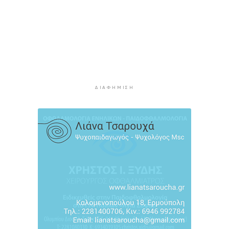
το ΥΠΕΘΟ
8 ώρες 50 λεπτά πρίν
Ενδιαφέρον του Δήμου Πάρου για τη στέγαση
των εκπαιδευτικών
9 ώρες 20 λεπτά πρίν
Πάνω από 90 ειδικότητες και 860 τμήματα στις
δημόσιες ΣΑΕΚ
ΔΙΑΦΉΜΙΣΗ
9 ώρες 50 λεπτά πρίν
Αυξήθηκαν οι Έλληνες που αποφάσισαν να
διακόψουν το κάπνισμα
10 ώρες 20 λεπτά πρίν