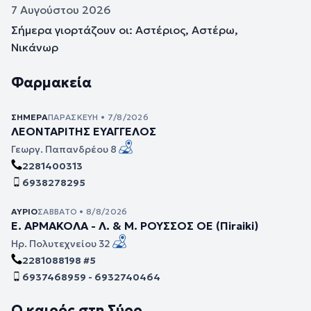
7 Αυγούστου 2026
Σήμερα γιορτάζουν οι: Αστέριος, Αστέρω,
Νικάνωρ
Φαρμακεία
ΣΉΜΕΡΑ
ΠΑΡΑΣΚΕΥΉ • 7/8/2026
ΛΕΟΝΤΑΡΙΤΗΣ ΕΥΑΓΓΕΛΟΣ
Γεωργ. Παπανδρέου 8
2281400313
6938278295
ΑΎΡΙΟ
ΣΆΒΒΑΤΟ • 8/8/2026
Ε. ΑΡΜΑΚΟΛΑ - Λ. & Μ. ΡΟΥΣΣΟΣ ΟΕ (Πiraiki)
Ηρ. Πολυτεχνείου 32
2281088198 #5
6937468959 - 6932740464
Ο καιρός στη Σύρο