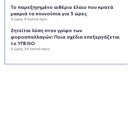
Το παρεξηγημένο αιθέριο έλαιο που κρατά
μακριά τα κουνούπια για 3 ώρες
3 ώρες 9 λεπτά πρίν
Ζητείται λύση στον γρίφο των
φοροαπαλλαγών: Ποια σχέδια επεξεργάζεται
το ΥΠΕΘΟ
3 ώρες 39 λεπτά πρίν
Ενδιαφέρον του Δήμου Πάρου για τη στέγαση
των εκπαιδευτικών
4 ώρες 9 λεπτά πρίν
Πάνω από 90 ειδικότητες και 860 τμήματα στις
δημόσιες ΣΑΕΚ
4 ώρες 39 λεπτά πρίν
Αυξήθηκαν οι Έλληνες που αποφάσισαν να
διακόψουν το κάπνισμα
5 ώρες 9 λεπτά πρίν
Δράση ενημέρωσης ασφαλούς κολύμβησης και