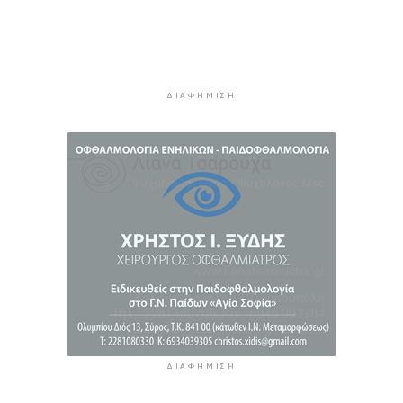
πρόληψης των πνιγμών
5 ώρες 39 λεπτά πρίν
Πέθανε ο συγγραφέας Γιάννης Γρηγοράκης
6 ώρες 9 λεπτά πρίν
ΔΙΑΦΉΜΙΣΗ
Προφυλακιστέος ο 26χρονος για τη δολοφονία
της 38χρονης Βρετανίδας στην Κυψέλη
6 ώρες 40 λεπτά πρίν
ΔΙΑΦΉΜΙΣΗ