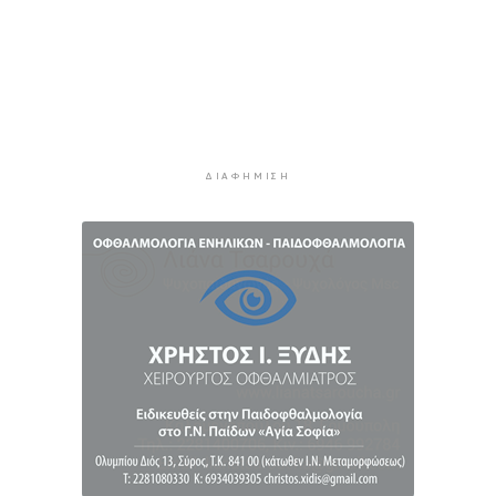
πλατφόρμα για όλα τα ΑΦΜ
3 ώρες 32 λεπτά πρίν
Αύγουστος στην Ίο
4 ώρες 1 λεπτό πρίν
Παράταση για περισσότερες από 400
επιχειρήσεις στο «Εξοικονομώ – Επιχειρώ»
4 ώρες 2 λεπτά πρίν
ΔΙΑΦΉΜΙΣΗ