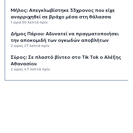
Μήλος: Απεγκλωβίστηκε 33χρονος που είχε
αναρριχηθεί σε βράχο μέσα στη θάλασσα
1 ώρα 50 λεπτά πρίν
Δήμος Πάρου: Αδυνατεί να πραγματοποιήσει
την αποκομιδή των ογκωδών αποβλήτων
2 ώρες 27 λεπτά πρίν
Σύρος: Σε πλαστό βίντεο στο Tik Tok ο Αλέξης
Αθανασίου
2 ώρες 47 λεπτά πρίν
Λαϊκές και ρεμπέτικες βραδιές στην
κατασκήνωση "Νήτες" στον Μέγα Γιαλό
3 ώρες 4 λεπτά πρίν
Ο «χάρτης» των πληρωμών από e-ΕΦΚΑ και
ΔΥΠΑ έως 14 Αυγούστου
3 ώρες 10 λεπτά πρίν
Τουρισμός για Όλους 2026: Ανοιχτή η