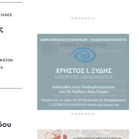
που συνετέλεσαν στη
δημιουργία της Ερμούπολης
ΧΟΛΈΣ
1 ώρα 52 λεπτά πρίν
ΔΙΑΦΉΜΙΣΗ
ς
Μεταγραφική "βόμβα" για την
Ελλάς Σύρου
1 ώρα 57 λεπτά πρίν
Μελέτες πυροπροστασίας για
κείου
όλα τα σχολεία της Κέας
2 ώρες 2 λεπτά πρίν
ην
ΔΙΑΦΉΜΙΣΗ
δου