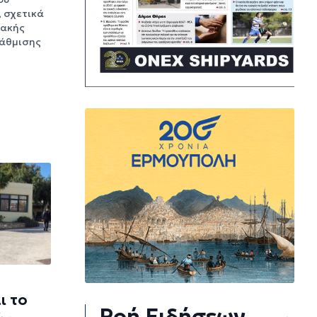
, σχετικά
ιακής
βάθμισης
ι το
Ροή Ειδήσεων