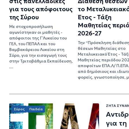
στις πανελλαδικές
Διάθεση θέσεων 
για τους απόφοιτους
το Μεταλυκειακ
της Σύρου
Έτος - Τάξη
Μαθητείας περι
Με στοχοπροσήλωση
αγωνίστηκαν οι μαθητές -
2026-27
απόφοιτοι της Γ΄ Λυκείου του
Την “Πρόσκληση διάθεσ
ΓΕΛ, του ΠΕΠΑΛ και του
θέσεων Μαθητείας στο
Βαμβακάρειου Λυκείου στη
Μεταλυκειακό Έτος - Τάξ
Σύρο, για την εισαγωγή τους
Μαθητείας περιόδου 20
στην Τριτοβάθμια Εκπαίδευση,
αποφοίτων ΕΠΑ.Λ/ Π.ΕΠΑ
…
από δημόσιους και ιδιωτ
φορείς, γνωστοποίησε, 
ΖΗΤΆ ΣΥΝΆΝ
Σύρος
Παιδεία
Αντιδρ
για τη