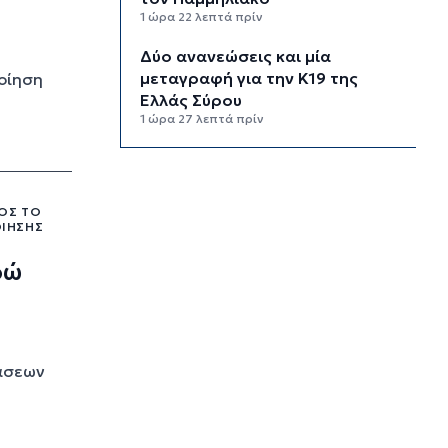
1 ώρα 22 λεπτά πρίν
Δύο ανανεώσεις και μία
μεταγραφή για την Κ19 της
οίηση
Ελλάς Σύρου
1 ώρα 27 λεπτά πρίν
Σε τροχιά προώθησης η νέα
“εποχή” για το Αρχαιολογικό
Μουσείο Σύρου
ΡΟΣ ΤΟ
1 ώρα 37 λεπτά πρίν
ΟΊΗΣΗΣ
Θωρακίζεται κτηριακά απέναντι
ρώ
στα προβλήματα εισροής νερού
1 ώρα 42 λεπτά πρίν
Σχέδιο για 46 νέες προσλήψεις
για το 2027 από τον Δήμο
τάσεων
Μυκόνου
1 ώρα 47 λεπτά πρίν
Στο επίκεντρο οι παράγοντες