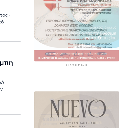
τος -
πό
έμπη
ΔΙΑΦΉΜΙΣΗ
ΑΛ
ην