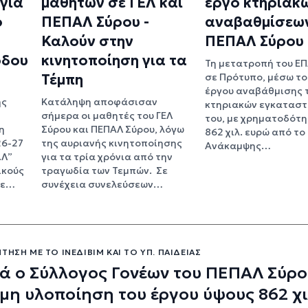
για
μαθητών σε ΓΕΛ και
έργο κτηριακ
ό
ΠΕΠΑΛ Σύρου -
αναβαθμίσεων
Καλούν στην
ΠΕΠΑΛ Σύρου
όδου
κινητοποίηση για τα
Τη μετατροπή του ΕΠ
Τέμπη
σε Πρότυπο, μέσω το
έργου αναβάθμισης 
ης
Κατάληψη αποφάσισαν
κτηριακών εγκατασ
σήμερα οι μαθητές του ΓΕΛ
του, με χρηματοδότ
η
Σύρου και ΠΕΠΑΛ Σύρου, λόγω
862 χιλ. ευρώ από το
26-27
της αυριανής κινητοποίησης
Ανάκαμψης…
.Λ”
για τα τρία χρόνια από την
ικούς
τραγωδία των Τεμπών. Σε
με…
συνέχεια συνελεύσεων…
ΤΗΣΗ ΜΕ ΤΟ ΙΝΕΔΙΒΙΜ ΚΑΙ ΤΟ ΥΠ. ΠΑΙΔΕΊΑΣ
ά ο Σύλλογος Γονέων του ΠΕΠΑΛ Σύρο
 μη υλοποίηση του έργου ύψους 862 χι