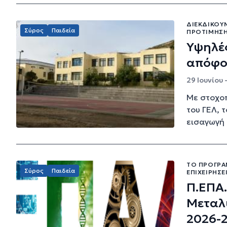
ΔΙΕΚΔΙΚΟΎΝ
Σύρος
Παιδεία
ΠΡΟΤΊΜΗΣΉ
Υψηλές
απόφο
29 Ιουνίου 
Με στοχοπ
του ΓΕΛ, 
εισαγωγή τ
ΤΟ ΠΡΌΓΡΑ
Σύρος
Παιδεία
ΕΠΙΧΕΙΡΉΣΕ
Π.ΕΠΑ.
Μεταλυ
2026-