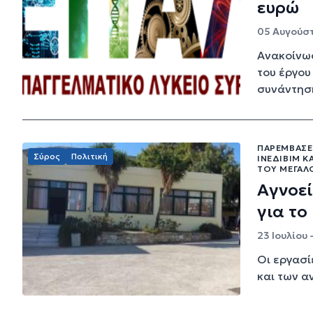
ευρώ
05 Αυγούστ
Ανακοίνωσ
του έργου
συνάντηση
ΠΑΡΕΜΒΆΣΕ
Σύρος
Πολιτική
ΙΝΕΔΙΒΙΜ Κ
ΤΟΥ ΜΕΓΆΛ
Αγνοεί
για το
23 Ιουλίου 
Οι εργασί
και των α