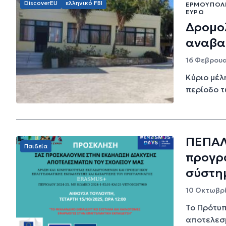
DiscoverEU
ελληνικό FBI
ΕΡΜΟΎΠΟΛΗ
ΕΥΡΏ
Δρομολ
αναβα
16 Φεβρουα
Κύριο μέλ
περίοδο 
ΠΕΠΑΛ
Παιδεία
προγρ
σύστη
10 Οκτωβρί
Το Πρότυ
αποτελεσμ