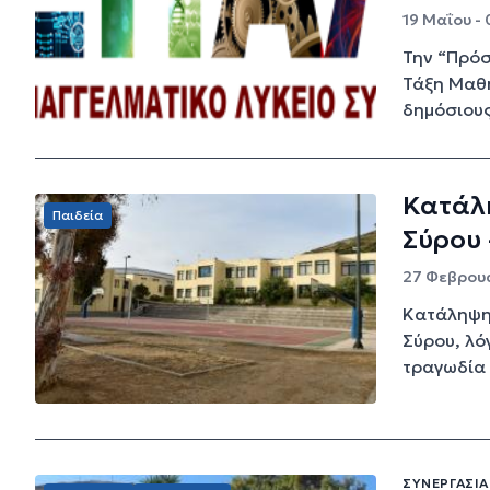
19 Μαΐου -
Την “Πρόσ
Τάξη Μαθη
δημόσιους 
Κατάλ
Παιδεία
Σύρου 
27 Φεβρουα
Κατάληψη
Σύρου, λό
τραγωδία 
ΣΥΝΕΡΓΑΣΊΑ