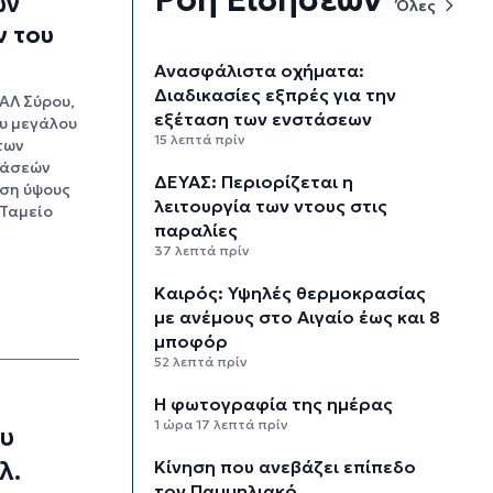
ών
Όλες
 του
Ανασφάλιστα οχήματα:
Διαδικασίες εξπρές για την
ΑΛ Σύρου,
εξέταση των ενστάσεων
υ μεγάλου
15 λεπτά πρίν
των
τάσεών
ΔΕΥΑΣ: Περιορίζεται η
ηση ύψους
λειτουργία των ντους στις
 Ταμείο
παραλίες
37 λεπτά πρίν
Καιρός: Υψηλές θερμοκρασίας
με ανέμους στο Αιγαίο έως και 8
μποφόρ
52 λεπτά πρίν
Η φωτογραφία της ημέρας
1 ώρα 17 λεπτά πρίν
υ
λ.
Κίνηση που ανεβάζει επίπεδο
τον Παμμηλιακό