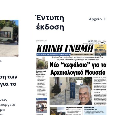
Έντυπη
Αρχείο
έκδοση
55
ση των
 για το
σεις
πουργείο
υμα
ου