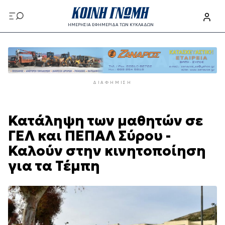
Παράκαμψη
προς
ΗΜΕΡΗΣΙΑ ΕΦΗΜΕΡΙΔΑ ΤΩΝ ΚΥΚΛΑΔΩΝ
το
Παράκαμψη
κυρίως
προς
περιεχόμενο
το
κυρίως
ΔΙΑΦΉΜΙΣΗ
περιεχόμενο
Κατάληψη των μαθητών σε
ΓΕΛ και ΠΕΠΑΛ Σύρου -
Καλούν στην κινητοποίηση
για τα Τέμπη