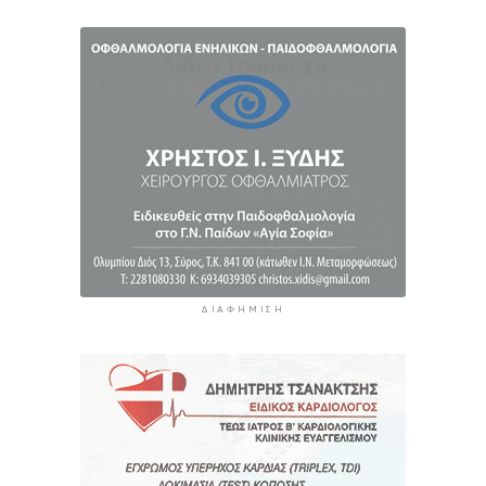
λειτουργεία της Τουριστικής Επιτροπής
5 ώρες 49 λεπτά πρίν
Φωταγώγηση του Δημαρχείου σήμερα 7
Αυγούστου
5 ώρες 52 λεπτά πρίν
Ο Διεθνής Μαραθώνιος Ρόδου και η TUI
συνεχίζουν την εξαιρετικά επιτυχημένη
συνεργασία έως το 2030
6 ώρες 25 λεπτά πρίν
ΔΙΑΦΉΜΙΣΗ