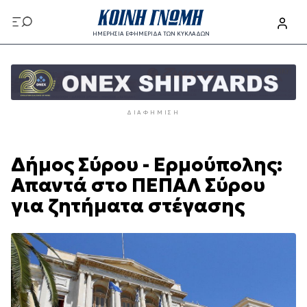
Παράκαμψη
προς
ΗΜΕΡΗΣΙΑ ΕΦΗΜΕΡΙΔΑ ΤΩΝ ΚΥΚΛΑΔΩΝ
το
Παράκαμψη
κυρίως
προς
περιεχόμενο
το
κυρίως
ΔΙΑΦΉΜΙΣΗ
περιεχόμενο
Δήμος Σύρου - Ερμούπολης:
Απαντά στο ΠΕΠΑΛ Σύρου
για ζητήματα στέγασης