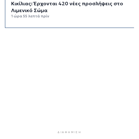
Κικίλιας: Έρχονται 420 νέες προσλήψεις στο
Λιμενικό Σώμα
1 ώρα 55 λεπτά πρίν
Σύρος: Συνελήφθη 20χρονος για κάνναβη
2 ώρες 28 λεπτά πρίν
Ρόδος: Ανασύρθηκε 72χρονος χωρίς τις
αισθήσεις του από τη θάλασσα
3 ώρες 2 λεπτά πρίν
Αστυνομία: Συμβουλές για την προστασία
κατοικιών από κλοπές στα νησιά
3 ώρες 3 λεπτά πρίν
Δήμος Πάρου: Ζητάει έκτακτη χρηματοδότηση
για τα "Πράσινα Σημεία"
3 ώρες 26 λεπτά πρίν
Μήλος: Απεγκλωβίστηκε 33χρονος που είχε
αναρριχηθεί σε βράχο μέσα στη θάλασσα
3 ώρες 52 λεπτά πρίν
ΔΙΑΦΉΜΙΣΗ