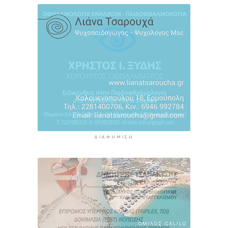
5 ώρες 51 λεπτά πρίν
Φωταγώγηση του Δημαρχείου σήμερα 7
Αυγούστου
5 ώρες 54 λεπτά πρίν
Ο Διεθνής Μαραθώνιος Ρόδου και η TUI
συνεχίζουν την εξαιρετικά επιτυχημένη
συνεργασία έως το 2030
6 ώρες 27 λεπτά πρίν
ΔΙΑΦΉΜΙΣΗ