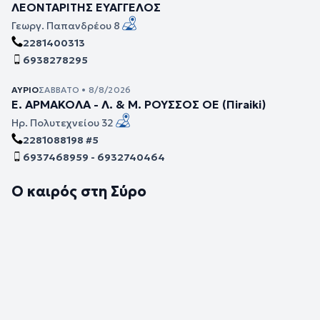
ΛΕΟΝΤΑΡΙΤΗΣ ΕΥΑΓΓΕΛΟΣ
Γεωργ. Παπανδρέου 8
2281400313
6938278295
ΑΎΡΙΟ
ΣΆΒΒΑΤΟ • 8/8/2026
Ε. ΑΡΜΑΚΟΛΑ - Λ. & Μ. ΡΟΥΣΣΟΣ ΟΕ (Πiraiki)
Ηρ. Πολυτεχνείου 32
2281088198 #5
6937468959 - 6932740464
Ο καιρός στη Σύρο