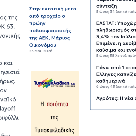
σύνταξη
Στην εντατική μετά
5 ώρες 34 λεπτά πρί
από τροχαίο ο
λος της
πρώην
ΕΛΣΤΑΤ: Υποχώ
Κ 63.
πληθωρισμός σ
ποδοσφαιριστής
νονικής
3,4% τον Ιούλιο
της ΑΕΚ, Μάριος
Επιμένει η ακρί
Οικονόμου
καύσιμα και ενο
23 Μαϊ. 2026
5 ώρες 58 λεπτά πρί
ο και
Πάνω από 1 στο
Κηφισιά
Έλληνες καπνίζε
λήρως.
καθημερινά
6 ώρες 45 λεπτά πρί
τον
Αγρότες: Η νέα 
ηναϊκό
ενίσχυσης 2026
layoff
myAGRO, οι αλλ
ριφύλλι
και οι προθεσμί
7 ώρες 28 λεπτά πρί
 δεν
Κόλαφος ΟΟΣΑ: