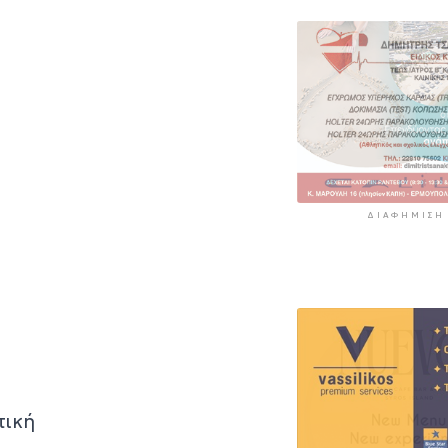
11 ώρες 23 λεπτά πρί
«Στάχτη» 272.8
στρέμματα αυτ
καλοκαίρι
12 ώρες 7 λεπτά πρίν
ΔΙΑΦΉΜΙΣΗ
τική