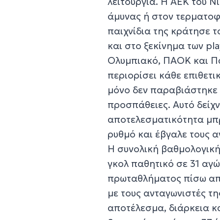
λειτουργία. Η ΑΕΚ του Ν
άμυνας ή στον τερματοφύ
παιχνίδια της κράτησε τ
και στο ξεκίνημα των pla
Ολυμπιακό, ΠΑΟΚ και Πα
περιορίσει κάθε επιθετι
μόνο δεν παραβιάστηκε τ
προσπάθειες. Αυτό δείχνε
αποτελεσματικότητα μπρ
ρυθμό και έβγαλε τους α
Η συνολική βαθμολογική 
γκολ παθητικό σε 31 αγώ
πρωταθλήματος πίσω από 
με τους ανταγωνιστές τ
αποτέλεσμα, διάρκεια και