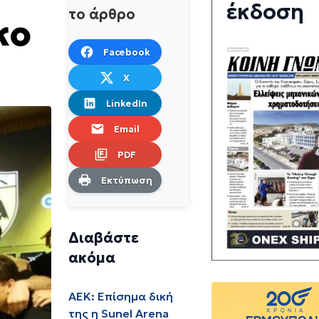
έκδοση
το άρθρο
κο
Facebook
X
LinkedIn
Email
PDF
Εκτύπωση
Διαβάστε
ακόμα
ΑΕΚ: Επίσημα δική
της η Sunel Arena