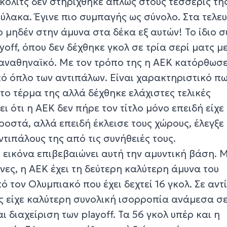
ίκολιτς δεν στηρίχθηκε απλώς στους τέσσερις τη
λακα. Έγινε πιο συμπαγής ως σύνολο. Στα τελευ
ο μηδέν στην άμυνα στα δέκα εξ αυτών! Το ίδιο 
yoff, όπου δεν δέχθηκε γκολ σε τρία σερί ματς μ
ναθηναϊκό. Με τον τρόπο της η ΑΕΚ κατόρθωσε
κό όπλο των αντιπάλων. Είναι χαρακτηριστικό πω
ο τέρμα της αλλά δέχθηκε ελάχιστες τελικές
ι ότι η ΑΕΚ δεν πήρε τον τίτλο μόνο επειδή είχε
οστά, αλλά επειδή έκλεισε τους χώρους, έλεγξε
ντιπάλους της από τις συνήθειές τους.
εικόνα επιβεβαιώνει αυτή την αμυντική βάση. Μ
νες, η ΑΕΚ έχει τη δεύτερη καλύτερη άμυνα του
τον Ολυμπιακό που έχει δεχτεί 16 γκολ. Σε αντ
ης είχε καλύτερη συνολική ισορροπία ανάμεσα σ
 διαχείριση των playoff. Τα 56 γκολ υπέρ και η