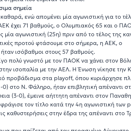
σιμα σημεία
 καθαρά, ενώ απομένει μία αγωνιστική για το τέ
ΕΚ έχει 71 βαθμούς, ο Ολυμπιακός 65 και ο ΠΑΟ
ς μία αγωνιστική (25η) πριν από το τέλος της κα
στικές προτού φτάσουμε στο σήμερα, η ΑΕΚ, ο
ήταν ισόβαθμοι στους 57 βαθμούς.
λίγο πολύ γνωστό με τον ΠΑΟΚ να χάνει στον Βόλ
στην ισοπαλία με την ΑΕΛ. Η Ένωση νίκησε την 
κό προβάδισμα στα playoff, όπου κυριάρχησε π
-0) στο Ν. Φάληρo, ήταν επιβλητική απέναντι σ
ια (3-0), έμεινε αήττητη απέναντι στον Παναθ
φράγισε τον τίτλο κατά την 4η αγωνιστική των p
ις καθυστερήσεις στην έδρα της απέναντι στο Τ
μα που παίζεται από τον περασμένο Αύγουστο,