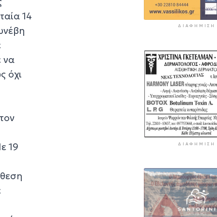
ς
ταία 14
ΔΙΑΦΉΜΙΣΗ
συνέβη
ε
 να
ς όχι
 τον
ε 19
ΔΙΑΦΉΜΙΣΗ
ίθεση
ε