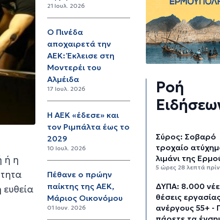
21 Ιουλ. 2026
Ο Πινέδα
αποχαιρετά την
ΑΕΚ: Έκλεισε στη
Μοντερέι του
Αλμέιδα
Ροή
17 Ιουλ. 2026
Ειδήσεω
Η ΑΕΚ «έδεσε» και
τον Ριμπάλτα έως το
Σύρος: Σοβαρό
2029
τροχαίο ατύχημ
10 Ιουλ. 2026
λιμάνι της Ερμ
 ή η
5 ώρες 28 λεπτά πρί
ότητα
Πέθανε ο πρώην
ΔΥΠΑ: 8.000 νέ
παίκτης της ΑΕΚ,
ή ευθεία
θέσεις εργασίας
Μάριος Οικονόμου
ανέργους 55+ - 
01 Ιουν. 2026
πάρετε τα ένση