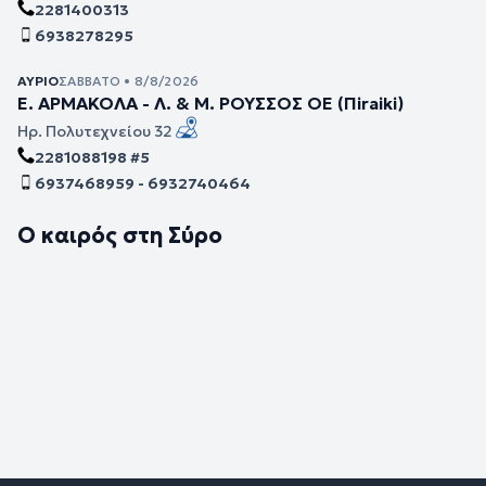
2281400313
6938278295
ΑΎΡΙΟ
ΣΆΒΒΑΤΟ • 8/8/2026
Ε. ΑΡΜΑΚΟΛΑ - Λ. & Μ. ΡΟΥΣΣΟΣ ΟΕ (Πiraiki)
Ηρ. Πολυτεχνείου 32
2281088198 #5
6937468959 - 6932740464
Ο καιρός στη Σύρο