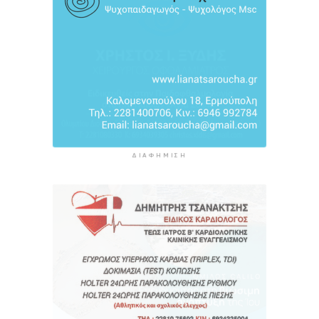
συνεργασία έως το 2030
6 ώρες 10 λεπτά πρίν
Συνελήφθη 46χρονος αλλοδαπός για λαθραία
καπνικά προϊόντα στη Μύκονο
6 ώρες 46 λεπτά πρίν
ΔΙΑΦΉΜΙΣΗ