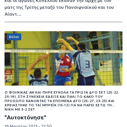
και οι αγώνες Κυπέλλου έκαναν την αρχή με τον
ματς της Τρίτης μεταξύ του Πανσιφναϊκού και του
Αίαντ...
Βόλεϋ
Ο ΦΟΊΝΙΚΑΣ ΑΝ ΚΑΙ ΠΉΡΕ ΕΎΚΟΛΑ ΤΑ ΠΡΏΤΑ ΔΥΟ ΣΕΤ (25-22,
25-19), ΣΤΗ ΣΥΝΈΧΕΙΑ ΈΔΕΙΞΕ ΚΑΙ ΠΆΛΙ ΤΟ ΚΑΚΌ ΤΟΥ
ΠΡΌΣΩΠΟ ΧΆΝΟΝΤΑΣ ΤΑ ΕΠΌΜΕΝΑ ΔΎΟ (25-27, 23-25) ΚΑΙ
ΧΡΕΙΆΣΤΗΚΕ ΤΟ ΤΆΙ ΜΠΡΈΙΚ (15-12) ΓΙΑ ΝΑ ΠΆΡΕΙ ΈΣΤΩ ΤΗ...
ΝΊΚΗ ΜΕ 3-2 ΣΕΤ
"Αυτοκτόνησε"
16 Μαρτίου 2013 - 21:30