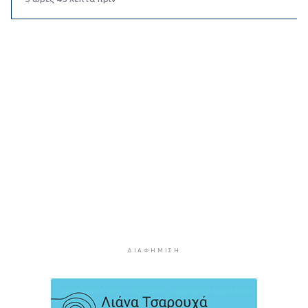
Αστυνομικό δελτίο
4 ώρες 16 λεπτά πρίν
Πιλοτική έναρξη της δράσης «Tinos Circular
Business» στα Κιόνια και στον Άγιο Φωκά, με τη
συμμετοχή επιχειρήσεων εστίασης και
τροφοδοσίας, με στόχο την ενίσχυση της
ανακύκλωσης και την προώθηση βιώσιμων
πρακτικών διαχείρισης απορριμμάτων
5 ώρες 2 λεπτά πρίν
Έγγραφη πρόταση για τη σύσταση και
λειτουργεία της Τουριστικής Επιτροπής
5 ώρες 34 λεπτά πρίν
Φωταγώγηση του Δημαρχείου σήμερα 7
Αυγούστου
ΔΙΑΦΉΜΙΣΗ
5 ώρες 37 λεπτά πρίν
Ο Διεθνής Μαραθώνιος Ρόδου και η TUI
συνεχίζουν την εξαιρετικά επιτυχημένη