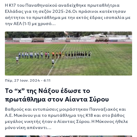
Η Κ17 του Παναθηναϊκού αναδείχθηκε πρωταθλήτρια
Ελλάδας για τη σεζόν 2025-26.Οι πράσινοι κατέκτησαν
αήττητοι το πρωτάθλημα με την εκτός έδρας ισοπαλία με
την ΑΕΛ (1-1) με χρυσό…
Πέμ, 27 Ιουν. 2024 - 6:11
Το “x” της Νάξου έδωσε το
πρωτάθλημα στον Αίαντα Σύρου
Βαθμούς και εντυπώσεις μοιράστηκαν Πανναξιακός και
Α.Ε. Μυκόνου για το πρωτάθλημα της Κ18 και στο βάθος
μεγάλος νικητής ήταν ο Αίαντας Σύρου. Η Μύκονος ήθελε
μόνο νίκη απέναντι…