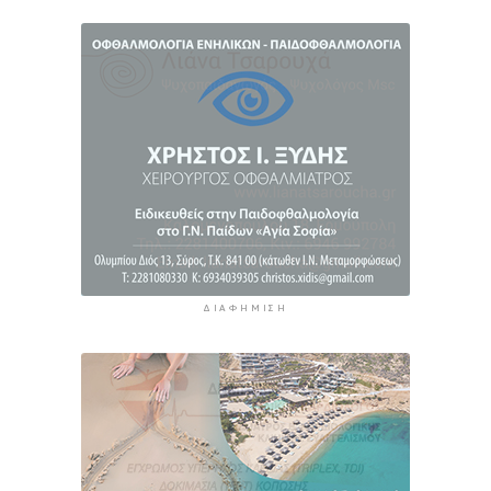
H Ισπανία ζήτησε από την Ιταλία να θέσει και
πάλι σε ισχύ τη Συμφωνία Σένγκεν εντός της
Κυριακής, 9 Αυγούστου
13 ώρες 23 λεπτά πρίν
«Στάχτη» 272.860 στρέμματα αυτό το
καλοκαίρι
14 ώρες 7 λεπτά πρίν
ΔΙΑΦΉΜΙΣΗ