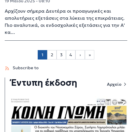
19 Μαΐου 2025 - 08:10
Αρχίζουν σήμερα Δευτέρα οι προαγωγικές και
απολυτήριες εξετάσεις στα λύκεια της επικράτειας.
Πιο αναλυτικά, οι ενδοσχολικές εξετάσεις για την Α'
κα...
Σελιδοποίηση
1
2
3
4
›
»
Page 2
Page 3
Page 4
Next page
Last page
Subscribe to
Έντυπη έκδοση
Αρχείο