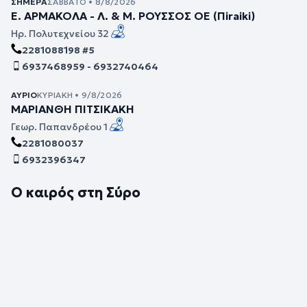
ΣΉΜΕΡΑ
ΣΆΒΒΑΤΟ • 8/8/2026
Ε. ΑΡΜΑΚΟΛΑ - Λ. & Μ. ΡΟΥΣΣΟΣ ΟΕ (Πiraiki)
Ηρ. Πολυτεχνείου 32
2281088198 #5
6937468959 - 6932740464
ΑΎΡΙΟ
ΚΥΡΙΑΚΉ • 9/8/2026
ΜΑΡΙΑΝΘΗ ΠΙΤΣΙΚΑΚΗ
Γεωρ. Παπανδρέου 1
2281080037
6932396347
Ο καιρός στη Σύρο