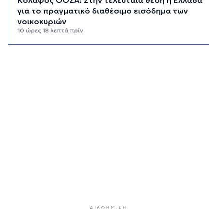
για το πραγματικό διαθέσιμο εισόδημα των
νοικοκυριών
10 ώρες 18 λεπτά πρίν
Κορυφώνεται η έξοδος των αδειούχων ενόψει
15αύγουστου: Γεμάτα πλοία, λεωφορεία και
ουρές χιλιομέτρων στα σύνορα
10 ώρες 54 λεπτά πρίν
Η αγγλική ομοσπονδία καταργεί τα τσιμεντένια
προστατευτικά γύρω από τον αγωνιστικό χώρο
μετά τον θάνατο ποδοσφαιριστή
11 ώρες 39 λεπτά πρίν
Ο Γιώργος Νταλάρας έρχεται στη Σύρο με το
«Ρεμπέτικο»
12 ώρες 41 λεπτά πρίν
Η πρόεδρος της νορβηγικής ομοσπονδίας καλεί
τον Ινφαντίνο να παραιτηθεί από τη FIFA
12 ώρες 44 λεπτά πρίν
ΔΙΑΦΉΜΙΣΗ