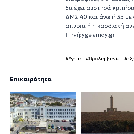
θα έχει αυστηρά κριτήρ
ΔΜΣ 40 και άνω ή 35 με
άπνοια ή η καρδιακή αν
Πηγή:ygeiamoy.gr
#Υγεία
#Προλαμβάνω
#εξ
Επικαιρότητα