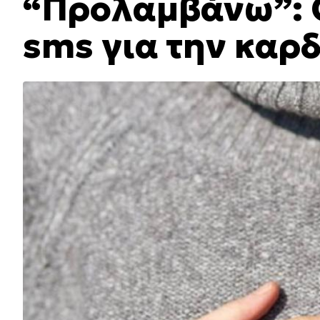
“Προλαμβάνω”: 
sms για την καρ