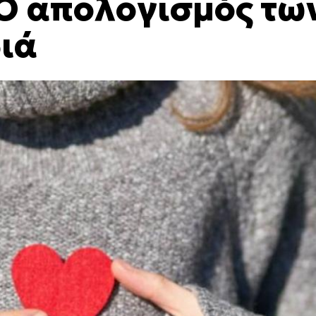
Ο απολογισμός τω
διά