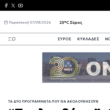
Παράκαμψη
προς
το
κυρίως
☀️
25°C
Σύρος
Παρασκευή 07/08/2026
περιεχόμενο
ΣΥΡΟΣ
ΚΥΚΛΑΔΕΣ
ΝΟ
Παράκαμψη
προς
το
κυρίως
περιεχόμενο
ΤΑ ΔΎΟ ΠΡΟΓΡΆΜΜΑΤΑ ΠΟΥ ΘΑ ΑΚΟΛΟΥΘΉΣΟΥΝ