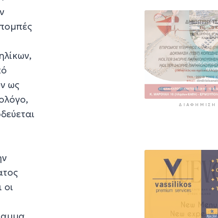
ν
απομπές
ηλίκων,
πό
ν ως
ολόγο,
ΔΙΑΦΉΜΙΣΗ
οδεύεται
η
ην
ατος
 οι
γραμμα