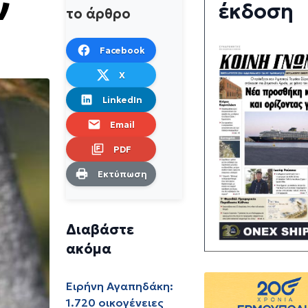
ν
έκδοση
το άρθρο
Facebook
X
LinkedIn
Email
PDF
Εκτύπωση
Διαβάστε
ακόμα
Ειρήνη Αγαπηδάκη:
1.720 οικογένειες