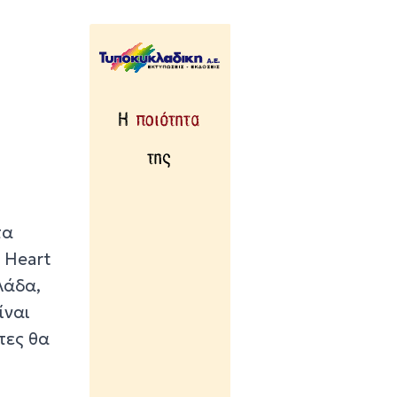
που συνδυάζει 
ιστορία με την
τεχνολογία
27 λεπτά πρίν
Σχολή προπονη
UEFA C στη Σύρ
32 λεπτά πρίν
Πιλοτικό πρόγ
στην Τήνο για
περισσότερη
τα
ανακύκλωση στι
επιχειρήσεις
 Heart
37 λεπτά πρίν
λάδα,
Ένα διήμερο με
ίναι
αρχαιολογικές κ
τες θα
πολιτιστικές δρ
42 λεπτά πρίν
Συνεχίζεται η