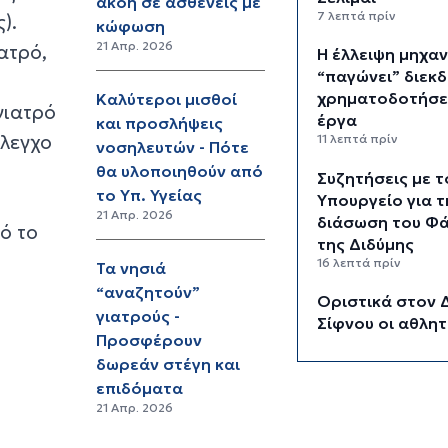
ακοή σε ασθενείς με
7 λεπτά πρίν
).
κώφωση
21 Απρ. 2026
ατρό,
Η έλλειψη μηχα
“παγώνει” διεκδ
χρηματοδοτήσε
Καλύτεροι μισθοί
γιατρό
έργα
και προσλήψεις
έλεγχο
11 λεπτά πρίν
νοσηλευτών - Πότε
θα υλοποιηθούν από
Συζητήσεις με τ
το Υπ. Υγείας
Υπουργείο για τ
21 Απρ. 2026
διάσωση του Φ
ό το
της Διδύμης
16 λεπτά πρίν
Τα νησιά
“αναζητούν”
Οριστικά στον 
γιατρούς -
Σίφνου οι αθλητ
Προσφέρουν
εγκαταστάσεις 
δωρεάν στέγη και
"Μαρούσας"
22 λεπτά πρίν
επιδόματα
21 Απρ. 2026
Μια καινοτόμος
εκπαιδευτική δ