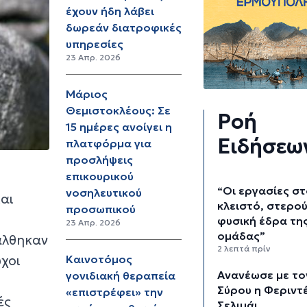
έχουν ήδη λάβει
δωρεάν διατροφικές
υπηρεσίες
23 Απρ. 2026
Μάριος
Θεμιστοκλέους: Σε
Ροή
15 ημέρες ανοίγει η
Ειδήσεω
πλατφόρμα για
προσλήψεις
επικουρικού
“Οι εργασίες σ
νοσηλευτικού
και
κλειστό, στερο
προσωπικού
φυσική έδρα τη
23 Απρ. 2026
ομάδας”
άλθηκαν
2 λεπτά πρίν
ύχοι
Καινοτόμος
Ανανέωσε με το
γονιδιακή θεραπεία
Σύρου η Φεριντ
«επιστρέφει» την
ές
Σελιμάι