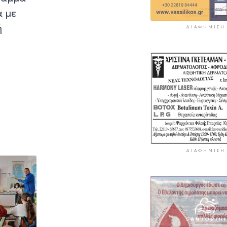
α με
ή
ΔΙΑΦΉΜΙΣΗ
ΔΙΑΦΉΜΙΣΗ