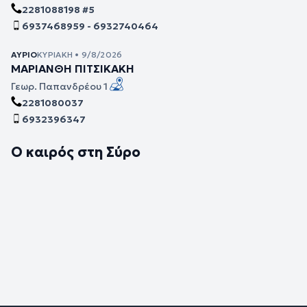
2281088198 #5
6937468959 - 6932740464
ΑΎΡΙΟ
ΚΥΡΙΑΚΉ • 9/8/2026
ΜΑΡΙΑΝΘΗ ΠΙΤΣΙΚΑΚΗ
Γεωρ. Παπανδρέου 1
2281080037
6932396347
Ο καιρός στη Σύρο