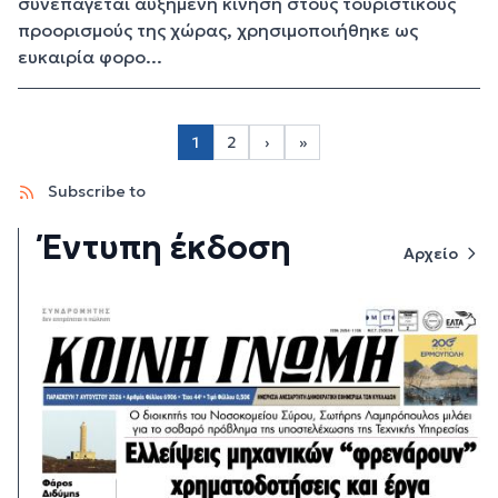
συνεπάγεται αυξημένη κίνηση στους τουριστικούς
προορισμούς της χώρας, χρησιμοποιήθηκε ως
ευκαιρία φορο...
Σελιδοποίηση
1
2
›
»
Page 2
Next page
Last page
Subscribe to
Έντυπη έκδοση
Αρχείο