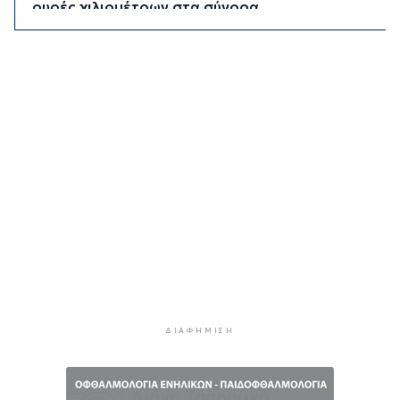
ουρές χιλιομέτρων στα σύνορα
3 ώρες 26 λεπτά πρίν
Η αγγλική ομοσπονδία καταργεί τα τσιμεντένια
προστατευτικά γύρω από τον αγωνιστικό χώρο
μετά τον θάνατο ποδοσφαιριστή
4 ώρες 10 λεπτά πρίν
Ο Γιώργος Νταλάρας έρχεται στη Σύρο με το
«Ρεμπέτικο»
5 ώρες 13 λεπτά πρίν
Η πρόεδρος της νορβηγικής ομοσπονδίας καλεί
τον Ινφαντίνο να παραιτηθεί από τη FIFA
5 ώρες 16 λεπτά πρίν
H Ισπανία ζήτησε από την Ιταλία να θέσει και
πάλι σε ισχύ τη Συμφωνία Σένγκεν εντός της
Κυριακής, 9 Αυγούστου
ΔΙΑΦΉΜΙΣΗ
5 ώρες 55 λεπτά πρίν
«Στάχτη» 272.860 στρέμματα αυτό το
καλοκαίρι