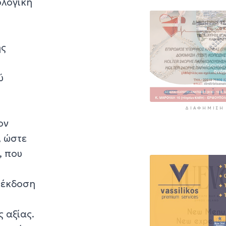
ολογική
ης
ύ
ΔΙΑΦΉΜΙΣΗ
ον
, ώστε
, που
 έκδοση
 αξίας.