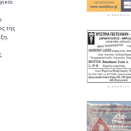
γικοί
ΔΙΑΦΉΜΙΣΗ
ο
ος της
ξη.
ς
ΔΙΑΦΉΜΙΣΗ