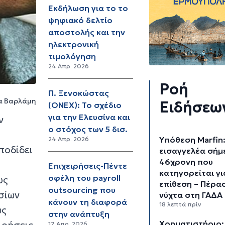
Εκδήλωση για το το
ψηφιακό δελτίο
αποστολής και την
ηλεκτρονική
τιμολόγηση
24 Απρ. 2026
Ροή
Π. Ξενοκώστας
α Βαρλάμη
Ειδήσεω
(ONEX): Το σχέδιο
για την Ελευσίνα και
ν
ο στόχος των 5 δισ.
Υπόθεση Marfin
24 Απρ. 2026
ποδίδει
εισαγγελέα σήμ
46χρονη που
Επιχειρήσεις-Πέντε
κατηγορείται γι
οφέλη του payroll
υς
επίθεση – Πέρα
outsourcing που
σίων
νύχτα στη ΓΑΔΑ
κάνουν τη διαφορά
18 λεπτά πρίν
ως
στην ανάπτυξη
Χρηματιστήριο:
ιρήσεις.
17 Απρ. 2026