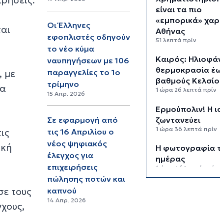
είναι τα πιο
«εμπορικά» χαρ
Οι Έλληνες
ται
Αθήνας
εφοπλιστές οδηγούν
51 λεπτά πρίν
το νέο κύμα
Καιρός: Ηλιοφάν
ναυπηγήσεων με 106
θερμοκρασία έω
παραγγελίες το 1ο
, με
βαθμούς Κελσίο
τρίμηνο
ρα
1 ώρα 26 λεπτά πρίν
15 Απρ. 2026
Ερμούπολιν! Η ι
ζωντανεύει
Σε εφαρμογή από
1 ώρα 36 λεπτά πρίν
ις
τις 16 Απριλίου ο
νέος ψηφιακός
ική
Η φωτογραφία 
έλεγχος για
ημέρας
επιχειρήσεις
1 ώρα 46 λεπτά πρίν
πώλησης ποτών και
“Οι εργασίες σ
σε τους
καπνού
κλειστό, στερο
14 Απρ. 2026
γχους,
φυσική έδρα τη
ομάδας”