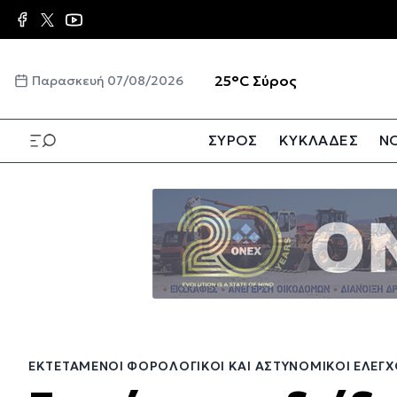
Παράκαμψη
προς
το
κυρίως
☀️
25°C
Σύρος
Παρασκευή 07/08/2026
περιεχόμενο
ΣΥΡΟΣ
ΚΥΚΛΑΔΕΣ
ΝΟ
Παράκαμψη
προς
το
κυρίως
περιεχόμενο
ΕΚΤΕΤΑΜΈΝΟΙ ΦΟΡΟΛΟΓΙΚΟΊ ΚΑΙ ΑΣΤΥΝΟΜΙΚΟΊ ΈΛΕΓΧΟ