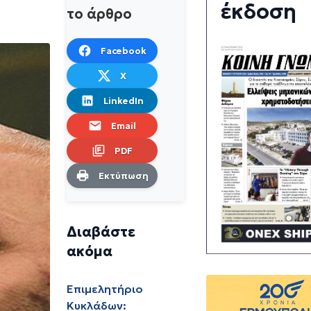
έκδοση
το άρθρο
Facebook
X
LinkedIn
Email
PDF
Εκτύπωση
Διαβάστε
ακόμα
Επιμελητήριο
Κυκλάδων: