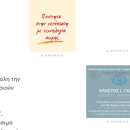
"Μαρούσας"
2 ώρες 16 λεπτά πρίν
Μια καινοτόμος
εκπαιδευτική δ
που συνδυάζει 
ιστορία με την
τεχνολογία
ΔΙΑΦΉΜΙΣΗ
2 ώρες 21 λεπτά πρίν
ΔΙΑΦΉΜΙΣΗ
Σχολή προπονη
UEFA C στη Σύρ
2 ώρες 26 λεπτά πρί
κολη την
οιούν
.
ίσιμο
ΔΙΑΦΉΜΙΣΗ