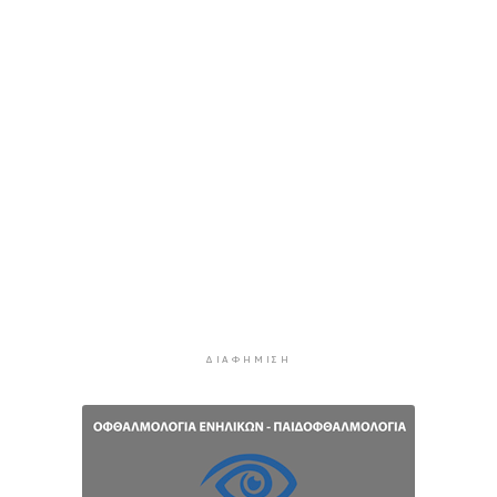
10 ώρες 17 λεπτά πρίν
Κόλαφος ΟΟΣΑ: Στην τελευταία θέση η Ελλάδα
για το πραγματικό διαθέσιμο εισόδημα των
νοικοκυριών
11 ώρες 7 λεπτά πρίν
Κορυφώνεται η έξοδος των αδειούχων ενόψει
15αύγουστου: Γεμάτα πλοία, λεωφορεία και
ουρές χιλιομέτρων στα σύνορα
11 ώρες 43 λεπτά πρίν
Η αγγλική ομοσπονδία καταργεί τα τσιμεντένια
προστατευτικά γύρω από τον αγωνιστικό χώρο
μετά τον θάνατο ποδοσφαιριστή
12 ώρες 28 λεπτά πρίν
ΔΙΑΦΉΜΙΣΗ
Ο Γιώργος Νταλάρας έρχεται στη Σύρο με το
«Ρεμπέτικο»
13 ώρες 30 λεπτά πρίν
Η πρόεδρος της νορβηγικής ομοσπονδίας καλεί