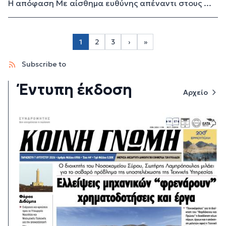
Η απόφαση Με αίσθημα ευθύνης απέναντι στους ...
Σελιδοποίηση
1
2
3
›
»
Page 2
Page 3
Next page
Last page
Subscribe to
Έντυπη έκδοση
Αρχείο