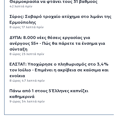
Θερμοκρασία να φτάνει τους 31 βαθμούς
42 λεπτά πρίν
Σύρος: Σοβαρό τροχαίο ατύχημα στο λιμάνι της
Ερμούπολης
8 ώρες 17 λεπτά πρίν
ΔΥΠΑ: 8.000 νέες θέσεις εργασίας για
ανέργους 55+ - Πώς θα πάρετε τα ένσημα για
σύνταξη
8 ώρες 23 λεπτά πρίν
ΕΛΣΤΑΤ: Υποχώρησε ο πληθωρισμός στο 3,4%
τον Ιούλιο - Επιμένει η ακρίβεια σε καύσιμα και
ενοίκια
8 ώρες 47 λεπτά πρίν
Πάνω από 1 στους 5 Έλληνες καπνίζει
καθημερινά
9 ώρες 34 λεπτά πρίν
Αγρότες: Η νέα αίτηση ενίσχυσης 2026 στο
myAGRO, οι αλλαγές και οι προθεσμίες