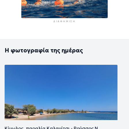
ΔΙΑΦΉΜΙΣΗ
Η φωτογραφία της ημέρας
Εικόνα
Κίμωλος, παραλία Καλαμίτσι - Ρούσσος Ν.