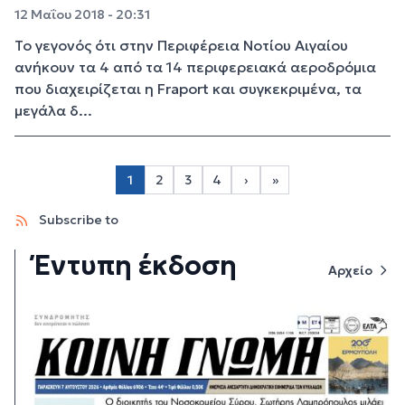
12 Μαΐου 2018 - 20:31
Το γεγονός ότι στην Περιφέρεια Νοτίου Αιγαίου
ανήκουν τα 4 από τα 14 περιφερειακά αεροδρόμια
που διαχειρίζεται η Fraport και συγκεκριμένα, τα
μεγάλα δ...
Σελιδοποίηση
1
2
3
4
›
»
Page 2
Page 3
Page 4
Next page
Last page
Subscribe to
Έντυπη έκδοση
Αρχείο