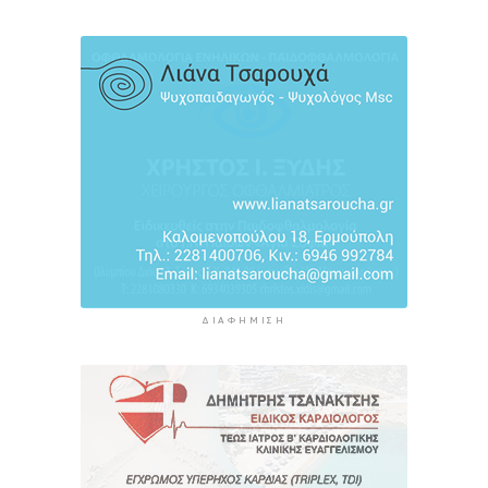
πρακτικών διαχείρισης απορριμμάτων
6 ώρες 2 λεπτά πρίν
Έγγραφη πρόταση για τη σύσταση και
λειτουργεία της Τουριστικής Επιτροπής
6 ώρες 34 λεπτά πρίν
Φωταγώγηση του Δημαρχείου σήμερα 7
Αυγούστου
6 ώρες 37 λεπτά πρίν
ΔΙΑΦΉΜΙΣΗ