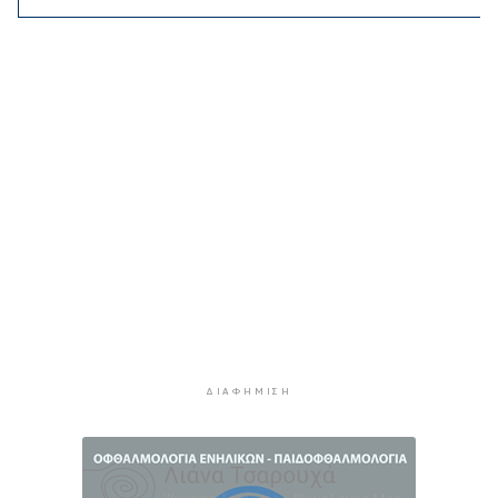
Εκτάκτως το Star Flyer στο λιμάνι της
Ερμούπολης
2 ώρες 42 λεπτά πρίν
Μύκονος: 42χρονος έχασε τη ζωή του στην
άσφαλτο
3 ώρες 4 λεπτά πρίν
Κάρτα Αγρότη: Πώς θα ενεργοποιείται
ψηφιακά από τις 28 Αυγούστου
3 ώρες 18 λεπτά πρίν
Νάξος: Ζητάει την άμεση συνεδρίαση του
Δημοτικού Συμβουλίου για το Ειδικό
Χωροταξικό Πλαίσιο για τις ΑΠΕ
3 ώρες 41 λεπτά πρίν
ΔΙΑΦΉΜΙΣΗ
“Η θάλασσα μας χρειάζεται!”
4 ώρες 3 λεπτά πρίν