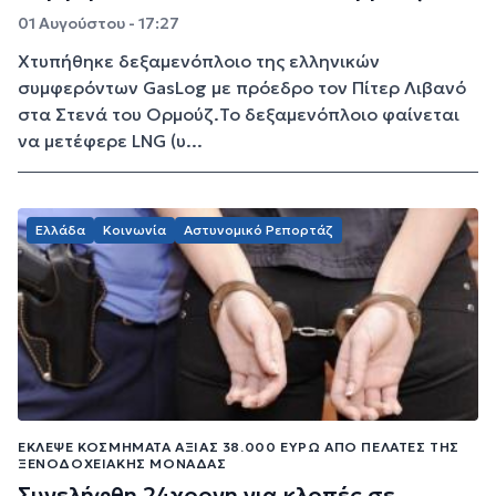
01 Αυγούστου - 17:27
Χτυπήθηκε δεξαμενόπλοιο της ελληνικών
συμφερόντων GasLog με πρόεδρο τον Πίτερ Λιβανό
στα Στενά του Ορμούζ.Το δεξαμενόπλοιο φαίνεται
να μετέφερε LNG (υ...
Ελλάδα
Κοινωνία
Αστυνομικό Ρεπορτάζ
ΈΚΛΕΨΕ ΚΟΣΜΉΜΑΤΑ ΑΞΊΑΣ 38.000 ΕΥΡΏ ΑΠΌ ΠΕΛΆΤΕΣ ΤΗΣ
ΞΕΝΟΔΟΧΕΙΑΚΉΣ ΜΟΝΆΔΑΣ
Συνελήφθη 24χρονη για κλοπές σε