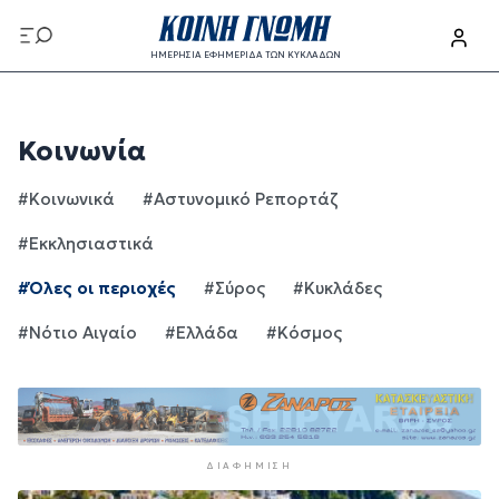
Παράκαμψη προς το κυρίως περιεχόμενο
ΗΜΕΡΗΣΙΑ ΕΦΗΜΕΡΙΔΑ ΤΩΝ ΚΥΚΛΑΔΩΝ
Παράκαμψη προς το κυρίως περιεχόμενο
Κοινωνία
#Κοινωνικά
#Αστυνομικό Ρεπορτάζ
#Εκκλησιαστικά
#Όλες οι περιοχές
#Σύρος
#Κυκλάδες
#Νότιο Αιγαίο
#Ελλάδα
#Κόσμος
ΔΙΑΦΉΜΙΣΗ