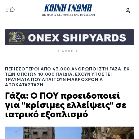
Παράκαμψη
προς
ΗΜΕΡΗΣΙΑ ΕΦΗΜΕΡΙΔΑ ΤΩΝ ΚΥΚΛΑΔΩΝ
το
Παράκαμψη
κυρίως
προς
περιεχόμενο
το
κυρίως
ΔΙΑΦΉΜΙΣΗ
περιεχόμενο
ΠΕΡΙΣΣΌΤΕΡΟΙ ΑΠΌ 43.000 ΆΝΘΡΩΠΟΙ ΣΤΗ ΓΆΖΑ, ΕΚ
ΤΩΝ ΟΠΟΊΩΝ 10.000 ΠΑΙΔΙΆ, ΈΧΟΥΝ ΥΠΟΣΤΕΊ
ΤΡΑΎΜΑΤΑ ΠΟΥ ΑΠΑΙΤΟΎΝ ΜΑΚΡΟΧΡΌΝΙΑ
ΑΠΟΚΑΤΆΣΤΑΣΗ
Γάζα: Ο ΠΟΥ προειδοποιεί
για "κρίσιμες ελλείψεις" σε
ιατρικό εξοπλισμό