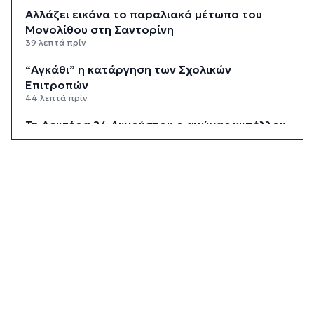
Αλλάζει εικόνα το παραλιακό μέτωπο του
Μονολίθου στη Σαντορίνη
39 λεπτά πρίν
“Αγκάθι” η κατάργηση των Σχολικών
Επιτροπών
44 λεπτά πρίν
Τη Δευτέρα 24 Αυγούστου ο αγώνας κυπέλλου
της Ελλάς
49 λεπτά πρίν
Μπαίνουν οι βάσεις για το νέο Ενιαίο Δημοτικό
Σχολείο στην Κύθνο
54 λεπτά πρίν
Εγκαινιάζεται ένας νέος πολιτιστικός θεσμός
59 λεπτά πρίν
Χωρίς αποκαταστάσεις παρά τη φθορά
1 ώρα 4 λεπτά πρίν