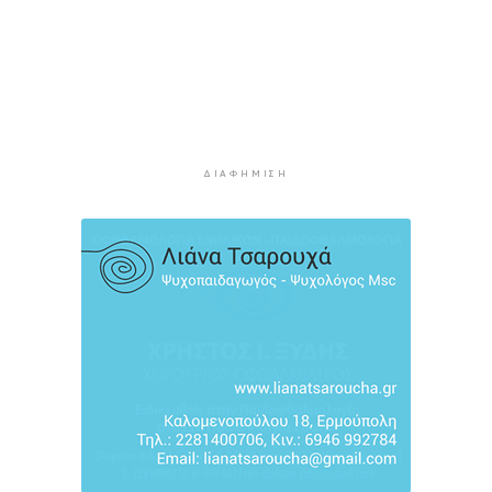
15αύγουστου: Γεμάτα πλοία, λεωφορεία και
ουρές χιλιομέτρων στα σύνορα
11 ώρες 42 λεπτά πρίν
Η αγγλική ομοσπονδία καταργεί τα τσιμεντένια
προστατευτικά γύρω από τον αγωνιστικό χώρο
μετά τον θάνατο ποδοσφαιριστή
12 ώρες 27 λεπτά πρίν
ΔΙΑΦΉΜΙΣΗ
Ο Γιώργος Νταλάρας έρχεται στη Σύρο με το
«Ρεμπέτικο»
13 ώρες 29 λεπτά πρίν
Η πρόεδρος της νορβηγικής ομοσπονδίας καλεί
τον Ινφαντίνο να παραιτηθεί από τη FIFA
13 ώρες 32 λεπτά πρίν