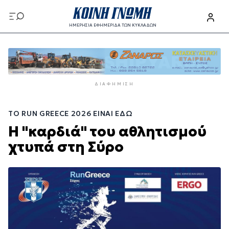
Παράκαμψη
προς
ΗΜΕΡΗΣΙΑ ΕΦΗΜΕΡΙΔΑ ΤΩΝ ΚΥΚΛΑΔΩΝ
το
Παράκαμψη
κυρίως
προς
περιεχόμενο
το
κυρίως
ΔΙΑΦΉΜΙΣΗ
περιεχόμενο
ΤΟ RUN GREECE 2026 ΕΊΝΑΙ ΕΔΏ
Η "καρδιά" του αθλητισμού
χτυπά στη Σύρο