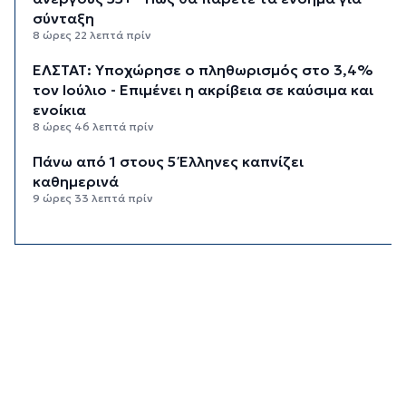
σύνταξη
8 ώρες 22 λεπτά πρίν
ΕΛΣΤΑΤ: Υποχώρησε ο πληθωρισμός στο 3,4%
τον Ιούλιο - Επιμένει η ακρίβεια σε καύσιμα και
ενοίκια
8 ώρες 46 λεπτά πρίν
Πάνω από 1 στους 5 Έλληνες καπνίζει
καθημερινά
9 ώρες 33 λεπτά πρίν
Αγρότες: Η νέα αίτηση ενίσχυσης 2026 στο
myAGRO, οι αλλαγές και οι προθεσμίες
10 ώρες 16 λεπτά πρίν
Κόλαφος ΟΟΣΑ: Στην τελευταία θέση η Ελλάδα
για το πραγματικό διαθέσιμο εισόδημα των
νοικοκυριών
11 ώρες 6 λεπτά πρίν
Κορυφώνεται η έξοδος των αδειούχων ενόψει