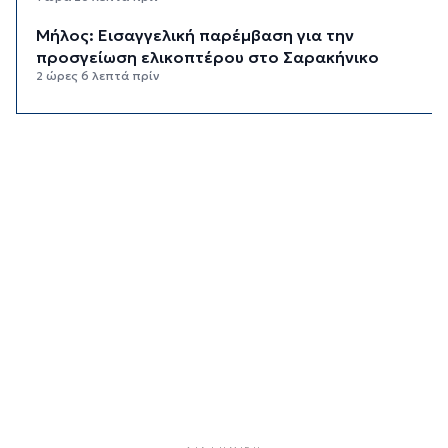
Μήλος: Εισαγγελική παρέμβαση για την
προσγείωση ελικοπτέρου στο Σαρακήνικο
2 ώρες 6 λεπτά πρίν
Οι εκδηλώσεις του «Φεστιβάλ Στρογγύλη On
the Road»
2 ώρες 20 λεπτά πρίν
Ανασφάλιστα οχήματα: Διαδικασίες εξπρές για
την εξέταση των ενστάσεων
2 ώρες 43 λεπτά πρίν
ΔΕΥΑΣ: Περιορίζεται η λειτουργία των ντους
στις παραλίες
3 ώρες 5 λεπτά πρίν
Καιρός: Υψηλές θερμοκρασίας με ανέμους στο
Αιγαίο έως και 8 μποφόρ
3 ώρες 20 λεπτά πρίν
Η φωτογραφία της ημέρας