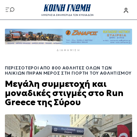
Παράκαμψη
προς
ΗΜΕΡΗΣΙΑ ΕΦΗΜΕΡΙΔΑ ΤΩΝ ΚΥΚΛΑΔΩΝ
το
Παράκαμψη
κυρίως
προς
περιεχόμενο
το
κυρίως
ΔΙΑΦΉΜΙΣΗ
περιεχόμενο
ΠΕΡΙΣΣΌΤΕΡΟΙ ΑΠΌ 800 ΑΘΛΗΤΈΣ ΌΛΩΝ ΤΩΝ
ΗΛΙΚΙΏΝ ΠΉΡΑΝ ΜΈΡΟΣ ΣΤΗ ΓΙΟΡΤΉ ΤΟΥ ΑΘΛΗΤΙΣΜΟΎ
Μεγάλη συμμετοχή και
μοναδικές στιγμές στο Run
Greece της Σύρου