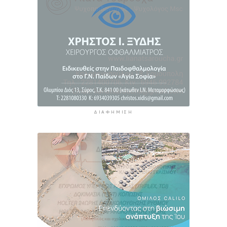
και αναδασωτέες περιοχές της Αττικής
3 ώρες 41 λεπτά πρίν
ΔΙΑΦΉΜΙΣΗ