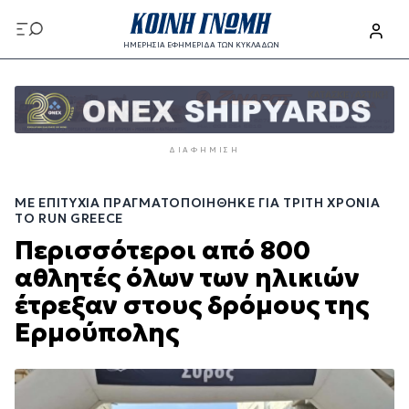
Παράκαμψη
προς
ΗΜΕΡΗΣΙΑ ΕΦΗΜΕΡΙΔΑ ΤΩΝ ΚΥΚΛΑΔΩΝ
το
Παράκαμψη
κυρίως
προς
περιεχόμενο
το
κυρίως
ΔΙΑΦΉΜΙΣΗ
περιεχόμενο
ΜΕ ΕΠΙΤΥΧΊΑ ΠΡΑΓΜΑΤΟΠΟΙΉΘΗΚΕ ΓΙΑ ΤΡΊΤΗ ΧΡΟΝΙΆ
ΤΟ RUN GREECE
Περισσότεροι από 800
αθλητές όλων των ηλικιών
έτρεξαν στους δρόμους της
Ερμούπολης