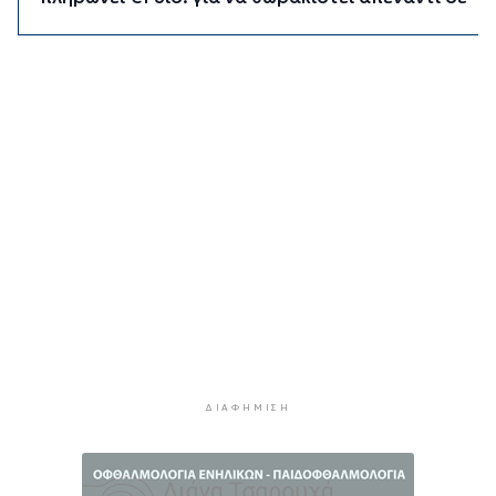
μια νέα κρίση
1 ώρα 40 λεπτά πρίν
Υπουργείο Υγείας: Στέλνει μήνυμα για ασφαλή
κολύμβηση στους άνω των 60 – 284 θάνατοι
από πνιγμό πέρυσι
2 ώρες 3 λεπτά πρίν
Στο επίκεντρο οι δράσεις του Συνδέσμου και οι
δυνατότητες περαιτέρω συνεργασίας
2 ώρες 41 λεπτά πρίν
Η Τουρκία περιορίζει την κίνηση των εμπορικών
πλοίων που εισέρχονται στη Μαύρη Θάλασσα
2 ώρες 41 λεπτά πρίν
Φρουροί της Επανάστασης: Το άνοιγμα των
Στενών του Ορμούζ δεν σχετίζεται με τις
ΔΙΑΦΉΜΙΣΗ
διαπραγματεύσεις Τεχεράνης και Ομάν
3 ώρες 4 λεπτά πρίν
Χαρδαλιάς: Καμία ανεμογεννήτρια σε καμένες