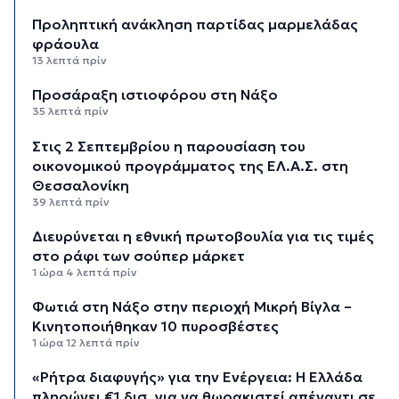
Προληπτική ανάκληση παρτίδας μαρμελάδας
φράουλα
13 λεπτά πρίν
Προσάραξη ιστιοφόρου στη Νάξο
35 λεπτά πρίν
Στις 2 Σεπτεμβρίου η παρουσίαση του
οικονομικού προγράμματος της ΕΛ.Α.Σ. στη
Θεσσαλονίκη
39 λεπτά πρίν
Διευρύνεται η εθνική πρωτοβουλία για τις τιμές
στο ράφι των σούπερ μάρκετ
1 ώρα 4 λεπτά πρίν
Φωτιά στη Νάξο στην περιοχή Μικρή Βίγλα –
Κινητοποιήθηκαν 10 πυροσβέστες
1 ώρα 12 λεπτά πρίν
«Ρήτρα διαφυγής» για την Ενέργεια: Η Ελλάδα
πληρώνει €1 δισ. για να θωρακιστεί απέναντι σε