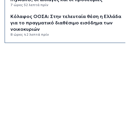
7 ώρες 52 λεπτά πρίν
Κόλαφος ΟΟΣΑ: Στην τελευταία θέση η Ελλάδα
για το πραγματικό διαθέσιμο εισόδημα των
νοικοκυριών
8 ώρες 42 λεπτά πρίν
Κορυφώνεται η έξοδος των αδειούχων ενόψει
15αύγουστου: Γεμάτα πλοία, λεωφορεία και
ουρές χιλιομέτρων στα σύνορα
9 ώρες 18 λεπτά πρίν
Η αγγλική ομοσπονδία καταργεί τα τσιμεντένια
προστατευτικά γύρω από τον αγωνιστικό χώρο
μετά τον θάνατο ποδοσφαιριστή
10 ώρες 2 λεπτά πρίν
Ο Γιώργος Νταλάρας έρχεται στη Σύρο με το
«Ρεμπέτικο»
11 ώρες 5 λεπτά πρίν
Η πρόεδρος της νορβηγικής ομοσπονδίας καλεί