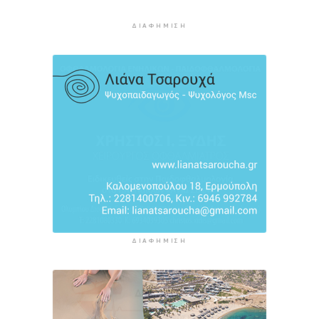
τον Ινφαντίνο να παραιτηθεί από τη FIFA
11 ώρες 8 λεπτά πρίν
ΔΙΑΦΉΜΙΣΗ
H Ισπανία ζήτησε από την Ιταλία να θέσει και
πάλι σε ισχύ τη Συμφωνία Σένγκεν εντός της
Κυριακής, 9 Αυγούστου
11 ώρες 47 λεπτά πρίν
«Στάχτη» 272.860 στρέμματα αυτό το
καλοκαίρι
12 ώρες 30 λεπτά πρίν
ΔΙΑΦΉΜΙΣΗ