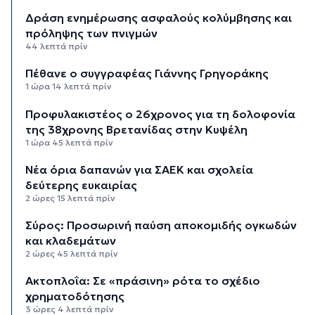
Δράση ενημέρωσης ασφαλούς κολύμβησης και
πρόληψης των πνιγμών
44 λεπτά πρίν
Πέθανε ο συγγραφέας Γιάννης Γρηγοράκης
1 ώρα 14 λεπτά πρίν
Προφυλακιστέος ο 26χρονος για τη δολοφονία
της 38χρονης Βρετανίδας στην Κυψέλη
1 ώρα 45 λεπτά πρίν
Νέα όρια δαπανών για ΣΑΕΚ και σχολεία
δεύτερης ευκαιρίας
2 ώρες 15 λεπτά πρίν
Σύρος: Προσωρινή παύση αποκομιδής ογκωδών
και κλαδεμάτων
2 ώρες 45 λεπτά πρίν
Aκτοπλοΐα: Σε «πράσινη» ρότα το σχέδιο
χρηματοδότησης
3 ώρες 4 λεπτά πρίν