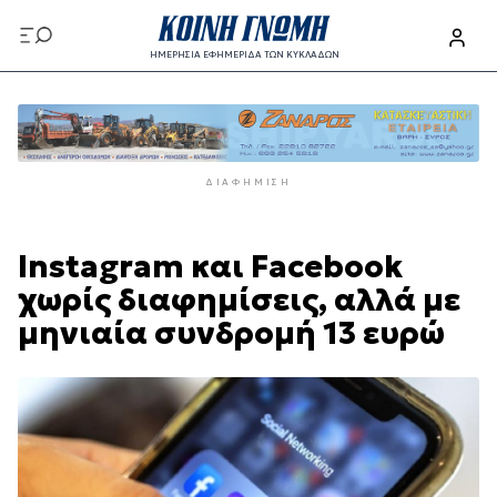
Παράκαμψη
προς
ΗΜΕΡΗΣΙΑ ΕΦΗΜΕΡΙΔΑ ΤΩΝ ΚΥΚΛΑΔΩΝ
το
Παράκαμψη
κυρίως
προς
περιεχόμενο
το
κυρίως
ΔΙΑΦΉΜΙΣΗ
περιεχόμενο
Instagram και Facebook
χωρίς διαφημίσεις, αλλά με
μηνιαία συνδρομή 13 ευρώ