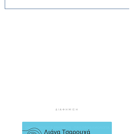
Αδειοδωρόσημο: Την Παρασκευή η πληρωμή σε
91.455 εργατοτεχνίτες οικοδόμους
3 ώρες 24 λεπτά πρίν
Το εξωτικό φρούτο που καλλιεργείται μόνο σε
ένα ελληνικό νησί
3 ώρες 44 λεπτά πρίν
Ολοκληρώθηκε η αποκατάσταση των
κρηπιδωμάτων στο νέο λιμάνι της Μυκόνου
3 ώρες 57 λεπτά πρίν
Πώς αμείβεται η αργία της 15ης Αυγούστου
4 ώρες 24 λεπτά πρίν
Ο ρόλος της ΕΡΤ στην ανάδειξη της
πολιτιστικής και τουριστικής ταυτότητας της
Σύρου
ΔΙΑΦΉΜΙΣΗ
4 ώρες 44 λεπτά πρίν