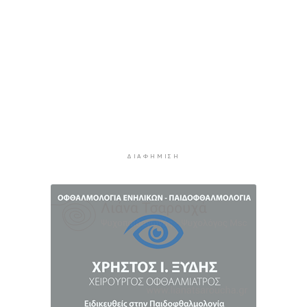
Μήλος: Ελικόπτερο “πάρκαρε” στο Σαρακήνικο
για να κάνουν μπάνιο οι επιβάτες του
4 ώρες 36 λεπτά πρίν
Σύρος: Σπουδαίες εμφανίσεις για τον Όμιλο
Αντισφαίρισης στο Πανελλήνιο Πρωτάθλημα
5 ώρες 2 λεπτά πρίν
Παγκόσμιο Κ20: “Ασημένια” η Ιουλιάννα
Ρούσσου στα 800μ.
5 ώρες 32 λεπτά πρίν
ΔΙΑΦΉΜΙΣΗ
Πάρος: Κλειστό σήμερα το beach bar όπου
πνίγηκε ο 4χρονος
6 ώρες 8 λεπτά πρίν