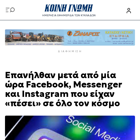
Παράκαμψη
προς
ΗΜΕΡΗΣΙΑ ΕΦΗΜΕΡΙΔΑ ΤΩΝ ΚΥΚΛΑΔΩΝ
το
Παράκαμψη
κυρίως
προς
περιεχόμενο
το
κυρίως
ΔΙΑΦΉΜΙΣΗ
περιεχόμενο
Επανήλθαν μετά από μία
ώρα Facebook, Messenger
και Instagram που είχαν
«πέσει» σε όλο τον κόσμο