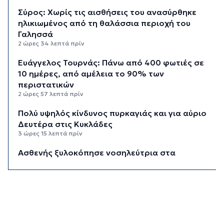
Σύρος: Χωρίς τις αισθήσεις του ανασύρθηκε
ηλικιωμένος από τη θαλάσσια περιοχή του
Γαλησσά
2 ώρες 34 λεπτά πρίν
Ευάγγελος Τουρνάς: Πάνω από 400 φωτιές σε
10 ημέρες, από αμέλεια το 90% των
περιστατικών
2 ώρες 57 λεπτά πρίν
Πολύ υψηλός κίνδυνος πυρκαγιάς και για αύριο
Δευτέρα στις Κυκλάδες
3 ώρες 15 λεπτά πρίν
Ασθενής ξυλοκόπησε νοσηλεύτρια στα
Επείγοντα του Ερυθρού Σταυρού
3 ώρες 27 λεπτά πρίν
Τουρισμός για Όλους 2026: Σήμερα οι αιτήσεις
για ΑΦΜ που λήγουν σε 9 ή 0
4 ώρες 1 λεπτό πρίν