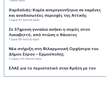
1 ώρα πρίν
Χαρδαλιάς: Καμία ανεμογεννήτρια σε καμένες
και αναδασωτέες περιοχές της Αττικής
1 ώρα 37 λεπτά πρίν
Σε 57χρονη γυναίκα ανήκει η σορός στον
Λυκαβηττό, από πτώση ο θάνατος
1 ώρα 59 λεπτά πρίν
Νέα στήριξη στη Φιλαρμονική Ορχήστρα του
Δήμου Σύρου – Ερμούπολης
2 ώρες 40 λεπτά πρίν
ΕΛΑΣ για το περιστατικό στην Κρήτη με τον
τουρίστα: Δεν προκύπτει προσέγγιση ανήλικης
έναντι αμοιβής
3 ώρες 1 λεπτό πρίν
Κυκλάδες: Πολύ υψηλός κίνδυνος πυρκαγιάς για
αύριο Κυριακή
3 ώρες 42 λεπτά πρίν