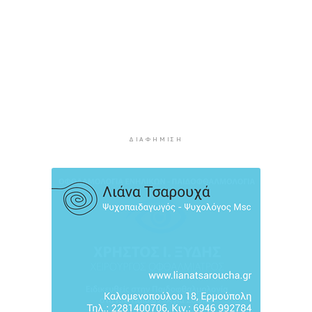
8χρονος τραυματίστηκε στο κεφάλι μετά από
βουτιά σε παραλία της Χαλκιδικής
4 ώρες 1 λεπτό πρίν
Κορυφώνεται η έξοδος του Αυγούστου – Πάνω
από 56.000 επιβάτες αναχωρούν σήμερα από
τα λιμάνια της Αττικής
4 ώρες 36 λεπτά πρίν
Σαντορίνη: Συνελήφθη 18χρονος για κατοχή
ΔΙΑΦΉΜΙΣΗ
ναρκωτικών
5 ώρες 1 λεπτό πρίν
Βρέθηκε σορός σε σπηλιά στον Λυκαβηττό
κοντά στο εκκλησάκι των Αγίων Ισιδώρων
5 ώρες 22 λεπτά πρίν