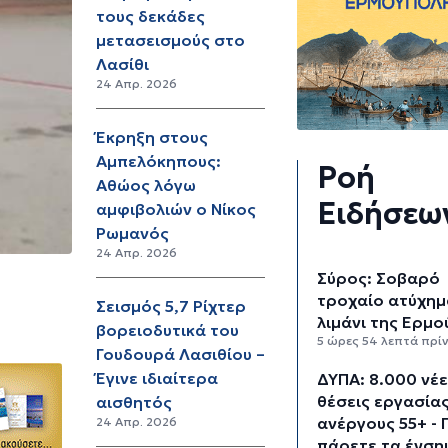
τους δεκάδες
μετασεισμούς στο
Λασίθι
24 Απρ. 2026
Έκρηξη στους
Αμπελόκηπους:
Ροή
Αθώος λόγω
Ειδήσεω
αμφιβολιών ο Νίκος
Ρωμανός
24 Απρ. 2026
Σύρος: Σοβαρό
τροχαίο ατύχημ
Σεισμός 5,7 Ρίχτερ
λιμάνι της Ερμ
βορειοδυτικά του
5 ώρες 54 λεπτά πρί
Γουδουρά Λασιθίου –
Έγινε ιδιαίτερα
ΔΥΠΑ: 8.000 νέ
θέσεις εργασίας
αισθητός
ανέργους 55+ - 
24 Απρ. 2026
πάρετε τα ένση