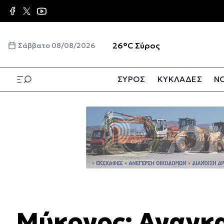
Παράκαμψη
προς
το
κυρίως
☀️
26°C
Σύρος
Σάββατο 08/08/2026
περιεχόμενο
ΣΥΡΟΣ
ΚΥΚΛΑΔΕΣ
ΝΟ
Παράκαμψη
προς
το
κυρίως
περιεχόμενο
Μύκονος: Αναγκ