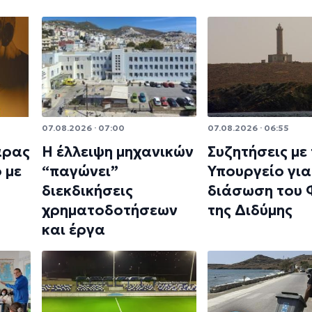
07.08.2026 · 07:00
07.08.2026 · 06:55
άρας
Η έλλειψη μηχανικών
Συζητήσεις με
 με
“παγώνει”
Υπουργείο για
διεκδικήσεις
διάσωση του
χρηματοδοτήσεων
της Διδύμης
και έργα