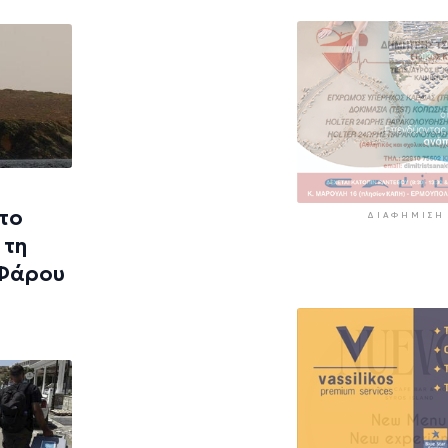
11 ώρες 50 λεπτά πρί
«Στάχτη» 272.8
στρέμματα αυτ
καλοκαίρι
12 ώρες 33 λεπτά πρί
 το
ΔΙΑΦΉΜΙΣΗ
 τη
 Φάρου