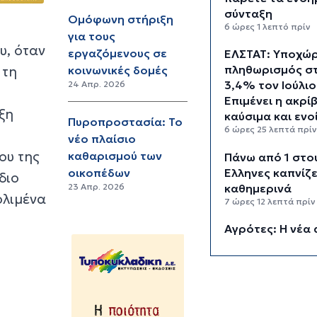
σύνταξη
Ομόφωνη στήριξη
6 ώρες 1 λεπτό πρίν
για τους
υ, όταν
εργαζόμενους σε
ΕΛΣΤΑΤ: Υποχώ
πληθωρισμός σ
 τη
κοινωνικές δομές
3,4% τον Ιούλιο
24 Απρ. 2026
Επιμένει η ακρί
ξη
καύσιμα και ενο
Πυροπροστασία: Το
6 ώρες 25 λεπτά πρί
νέο πλαίσιο
ου της
καθαρισμού των
Πάνω από 1 στο
Έλληνες καπνίζε
οικοπέδων
διο
καθημερινά
23 Απρ. 2026
ολιμένα
7 ώρες 12 λεπτά πρίν
Αγρότες: Η νέα 
ενίσχυσης 2026
myAGRO, οι αλλ
και οι προθεσμί
7 ώρες 55 λεπτά πρί
Κόλαφος ΟΟΣΑ: