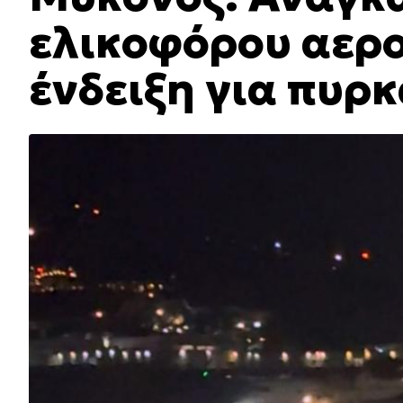
ελικοφόρου αερ
ένδειξη για πυρ