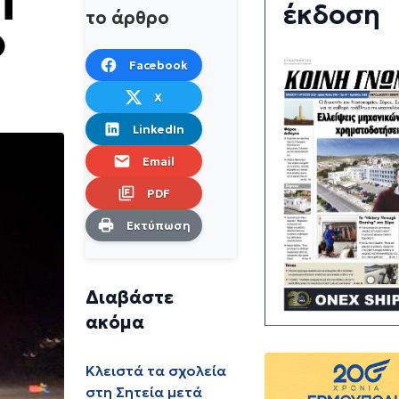
έκδοση
το άρθρο
ό
Facebook
X
LinkedIn
Email
PDF
Εκτύπωση
Διαβάστε
ακόμα
Κλειστά τα σχολεία
στη Σητεία μετά