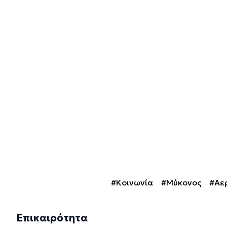
#Κοινωνία
#Μύκονος
#Αε
Επικαιρότητα