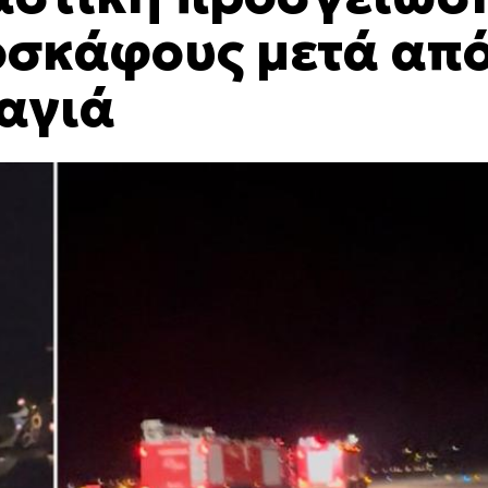
οσκάφους μετά απ
καγιά