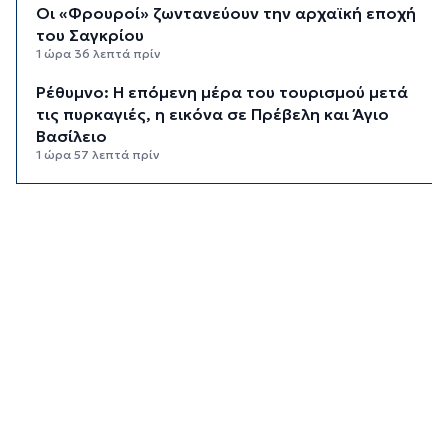
Οι «Φρουροί» ζωντανεύουν την αρχαϊκή εποχή
του Σαγκρίου
1 ώρα 36 λεπτά πρίν
Ρέθυμνο: Η επόμενη μέρα του τουρισμού μετά
τις πυρκαγιές, η εικόνα σε Πρέβελη και Άγιο
Βασίλειο
1 ώρα 57 λεπτά πρίν
Ο «χάρτης» των πληρωμών από τον e-ΕΦΚΑ και
τη ΔΥΠΑ έως τις 14 Αυγούστου
2 ώρες 31 λεπτά πρίν
Ο Ζελένσκι ευχαριστεί τη Γερουσία των ΗΠΑ για
τις νέες κυρώσεις κατά της Ρωσίας
2 ώρες 57 λεπτά πρίν
Κυκλάδες: Συνελήφθησαν έξι άτομα για
ηχορύπανση από καταστήματα
3 ώρες 32 λεπτά πρίν
Ειδικό Χωροταξικό για τον Τουρισμό: Οι νέοι